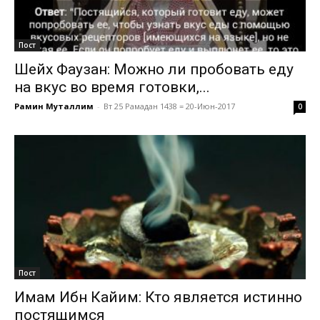
Пост
Шейх Фаузан: Можно ли пробовать еду
на вкус во время готовки,...
Рамин Муталлим
-
Вт 25 Рамадан 1438 = 20-Июн-2017
0
Пост
Имам Ибн Кайим: Кто является истинно
постящимся