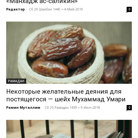
«Манхадж ас-саликин»
Редактор
-
Сб 29 Шаабан 1440 = 4-Май-2019
0
РАМАДАН
Некоторые желательные деяния для
постящегося — шейх Мухаммад Умари
Рамин Муталлим
-
Сб 25 Рамадан 1439 = 9-Июн-2018
0