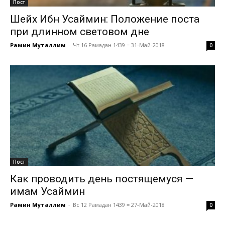
Пост
Шейх Ибн Усаймин: Положение поста
при длинном световом дне
Рамин Муталлим
-
Чт 16 Рамадан 1439 = 31-Май-2018
0
Пост
Как проводить день постящемуся —
имам Усаймин
Рамин Муталлим
-
Вс 12 Рамадан 1439 = 27-Май-2018
0