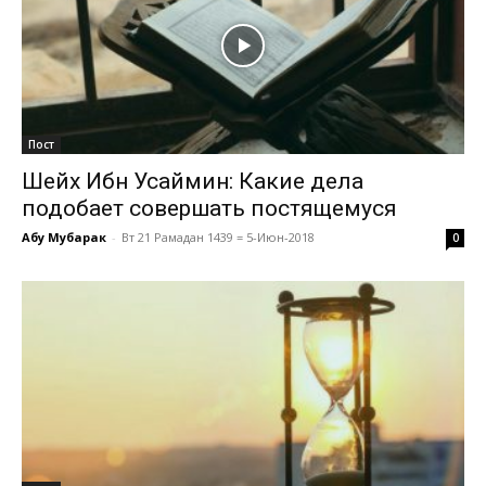
Пост
Шейх Ибн Усаймин: Какие дела
подобает совершать постящемуся
Абу Мубарак
-
Вт 21 Рамадан 1439 = 5-Июн-2018
0