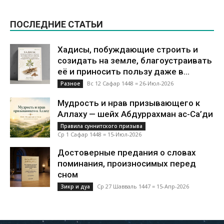
ПОСЛЕДНИЕ СТАТЬИ
Хадисы, побуждающие строить и
созидать на земле, благоустраивать
её и приносить пользу даже в...
Вс 12 Сафар 1448 = 26-Июл-2026
Разное
Мудрость и нрав призывающего к
Аллаху — шейх Абдуррахман ас-Са’ди
Правила суннитского призыва
Ср 1 Сафар 1448 = 15-Июл-2026
Достоверные предания о словах
поминания, произносимых перед
сном
Ср 27 Шавваль 1447 = 15-Апр-2026
Зикр и дуа