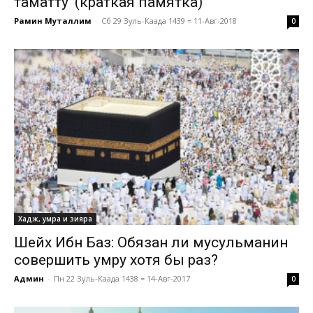
таматту’ (краткая памятка)
Рамин Муталлим
-
Сб 29 Зуль-Каада 1439 = 11-Авг-2018
0
Хадж, умра и зияра
Шейх Ибн Баз: Обязан ли мусульманин
совершить умру хотя бы раз?
Админ
-
Пн 22 Зуль-Каада 1438 = 14-Авг-2017
0