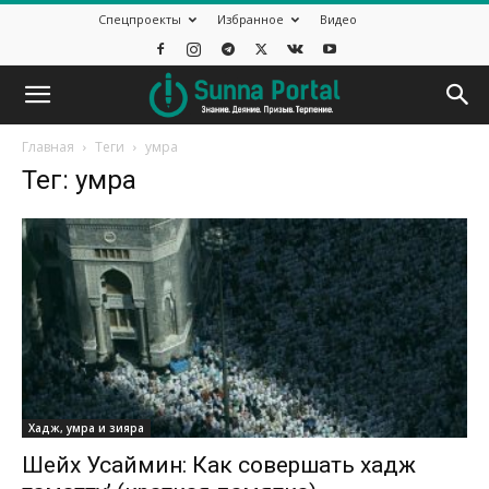
Спецпроекты
Избранное
Видео
Главная
Теги
умра
Тег: умра
Хадж, умра и зияра
Шейх Усаймин: Как совершать хадж