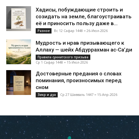
Хадисы, побуждающие строить и
созидать на земле, благоустраивать
её и приносить пользу даже в...
Вс 12 Сафар 1448 = 26-Июл-2026
Разное
Мудрость и нрав призывающего к
Аллаху — шейх Абдуррахман ас-Са’ди
Правила суннитского призыва
Ср 1 Сафар 1448 = 15-Июл-2026
Достоверные предания о словах
поминания, произносимых перед
сном
Ср 27 Шавваль 1447 = 15-Апр-2026
Зикр и дуа