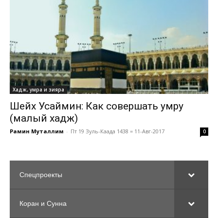
Хадж, умра и зияра
Шейх Усаймин: Как совершать умру
(малый хадж)
Рамин Муталлим
-
Пт 19 Зуль-Каада 1438 = 11-Авг-2017
0
Спецпроекты
Коран и Сунна