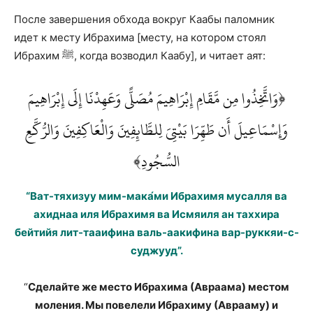
После завершения обхода вокруг Каабы паломник
идет к месту Ибрахима [месту, на котором стоял
Ибрахим ﷺ, когда возводил Каабу], и читает аят:
﴿وَاتَّخِذُوا مِن مَّقَامِ إِبْرَاهِيمَ مُصَلًّى وَعَهِدْنَا إِلَى إِبْرَاهِيمَ
وَإِسْمَاعِيلَ أَن طَهِّرَا بَيْتِيَ لِلطَّائِفِينَ وَالْعَاكِفِينَ وَالرُّكَّعِ
السُّجُودِ﴾
“Ват-тяхизуу мим-мака́ми Ибрахимя мусалля ва
ахиднаа иля Ибрахимя ва Исмяиля ан таххира
бейтийя лит-тааифина валь-аакифина вар-руккяи-с-
суджууд”.
“
Сделайте же место Ибрахима (Авраама) местом
моления. Мы повелели Ибрахиму (Аврааму) и