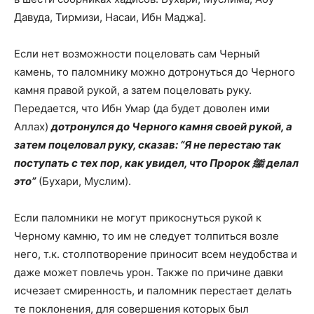
Давуда, Тирмизи, Насаи, Ибн Маджа].
Если нет возможности поцеловать сам Черный
камень, то паломнику можно дотронуться до Черного
камня правой рукой, а затем поцеловать руку.
Передается, что Ибн Умар (да будет доволен ими
Аллах)
дотронулся до Черного камня своей рукой, а
затем поцеловал руку, сказав: “Я не перестаю так
поступать с тех пор, как увидел, что Пророк ﷺ делал
это”
(Бухари, Муслим).
Если паломники не могут прикоснуться рукой к
Черному камню, то им не следует толпиться возле
него, т.к. столпотворение приносит всем неудобства и
даже может повлечь урон. Также по причине давки
исчезает смиренность, и паломник перестает делать
те поклонения, для совершения которых был