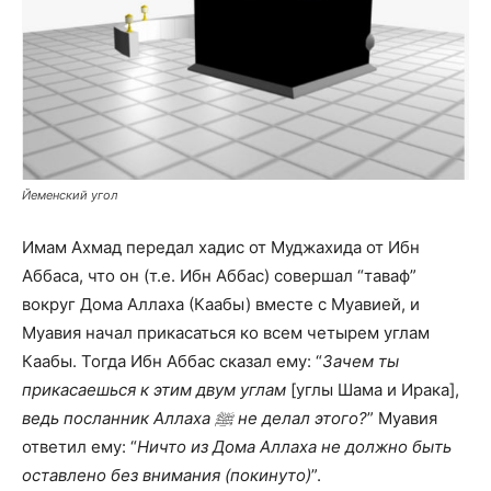
Йеменский угол
Имам Ахмад передал хадис от Муджахида от Ибн
Аббаса, что он (т.е. Ибн Аббас) совершал “таваф”
вокруг Дома Аллаха (Каабы) вместе с Муавией, и
Муавия начал прикасаться ко всем четырем углам
Каабы. Тогда Ибн Аббас сказал ему: “
Зачем ты
прикасаешься к этим двум углам
[углы Шама и Ирака],
ведь посланник Аллаха ﷺ не делал этого?
” Муавия
ответил ему: “
Ничто из Дома Аллаха не должно быть
оставлено без внимания (покинуто)
”.