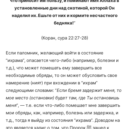
что приносит им пользу, и поминают имя Аллаха в
установленные дни над скотиной, которой Он
наделил их. Ешьте от них и кормите несчастного
бедняка!
”
(Коран, сура 22:27-28)
Если паломник, желающий войти в состояние
“ихрама”, опасается чего-либо (например, болезни и
т.д.), что может помешать ему завершить все
необходимые обряды, то он может обусловить свое
намерение (
ният
) при вхождении в “ихрам”
следующими словами: “
Если бремя задержит меня, то
мое место (остановки) будет там, где Ты остановишь
меня
”, — т.е. если что-либо помешает мне завершить
мои обряды, как, например, болезнь или задержка, и
т.д., тогда я выйду из состояния “ихрама”. Доводом на
это является хадис о том, что Пророк ﷺ зашел к