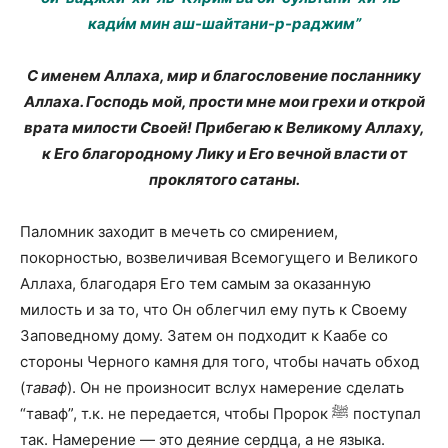
кади́м мин аш-шайтани-р-раджим”
С именем Аллаха, мир и благословение посланнику
Аллаха. Господь мой, прости мне мои грехи и открой
врата милости Своей! Прибегаю к Великому Аллаху,
к Его благородному Лику и Его вечной власти от
проклятого сатаны.
Паломник заходит в мечеть со смирением,
покорностью, возвеличивая Всемогущего и Великого
Аллаха, благодаря Его тем самым за оказанную
милость и за то, что Он облегчил ему путь к Своему
Заповедному дому. Затем он подходит к Каабе со
стороны Черного камня для того, чтобы начать обход
(
таваф
). Он не произносит вслух намерение сделать
“таваф”, т.к. не передается, чтобы Пророк ﷺ поступал
так. Намерение — это деяние сердца, а не языка.