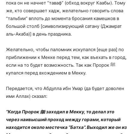
пока он не начнет “таваф” (обход вокруг Каабы). Тому
же, кто совершает хадж, желательно говорить слова
“тальбии” вплоть до момента бросания камешков в
большой столб [символизирующий сатану (Джамрат
аль-Акаба)] в день праздника.
Желательно, чтобы паломник искупался [еще раз] по
приближении к Мекке перед тем, как въехать в город,
если на то будет возможность. Так как Пророк ﷺ
купался перед вхождением в Мекку.
Передается, что Абдулла ибн Умар (да будет доволен
ими Аллах) сказал:
“Когда Пророк ﷺ заходил в Мекку, то делал это
через наивысший проход между горами, который
находится около местечка “Батха”. Выходил же он из