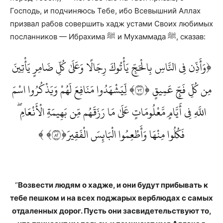
Господь, и подчиняюсь Тебе, ибо Всевышний Аллах
призвал рабов совершить хадж устами Своих любимых
посланников — Ибрахима ﷺ и Мухаммада ﷺ, сказав:
﴿وَأَذِّن فِي النَّاسِ بِالْحَجِّ يَأْتُوكَ رِجَالًا وَعَلَىٰ كُلِّ ضَامِرٍ يَأْتِينَ
مِن كُلِّ فَجٍّ عَمِيقٍ ﴿٢٧﴾ لِّيَشْهَدُوا مَنَافِعَ لَهُمْ وَيَذْكُرُوا اسْمَ
اللَّهِ فِي أَيَّامٍ مَّعْلُومَاتٍ عَلَىٰ مَا رَزَقَهُم مِّن بَهِيمَةِ الْأَنْعَامِ ۖ
فَكُلُوا مِنْهَا وَأَطْعِمُوا الْبَائِسَ الْفَقِيرَ﴿٢٨﴾ ﴾
“
Возвести людям о хадже, и они будут прибывать к
тебе пешком и на всех поджарых верблюдах с самых
отдаленных дорог. Пусть они засвидетельствуют то,