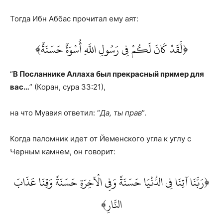
Тогда Ибн Аббас прочитал ему аят:
﴿لَّقَدْ كَانَ لَكُمْ فِي رَسُولِ اللَّهِ أُسْوَةٌ حَسَنَةٌ﴾
“
В Посланнике Аллаха был прекрасный пример для
вас…
” (Коран, сура 33:21),
на что Муавия ответил: “
Да, ты прав
”.
Когда паломник идет от Йеменского угла к углу с
Черным камнем, он говорит:
﴿رَبَّنَا آتِنَا فِي الدُّنْيَا حَسَنَةً وَفِي الْآخِرَةِ حَسَنَةً وَقِنَا عَذَابَ
النَّارِ﴾