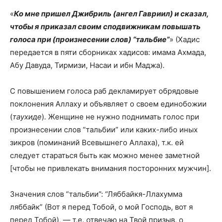
«
Ко мне пришел Джибриль (ангел Гавриил) и сказал,
чтобы я приказал своим сподвижникам повышать
голоса при (произнесении слов) “тальбие”
» (Хадис
передается в пяти сборниках хадисов: имама Ахмада,
Абу Давуда, Тирмизи, Насаи и ибн Маджа).
С повышением голоса раб декламирует обрядовые
поклонения Аллаху и объявляет о своем единобожии
(
таухиде
). Женщине не нужно поднимать голос при
произнесении слов “тальбии” или каких-либо иных
зикров (поминаний Всевышнего Аллаха), т.к. ей
следует стараться быть как можно менее заметной
[чтобы не привлекать внимания посторонних мужчин].
Значения слов “тальбии”: “Ляббайкя-Ллахумма
ляббайк” (Вот я перед Тобой, о мой Господь, вот я
перед Тобой), — т.е. отвечаю на Твой призыв, о