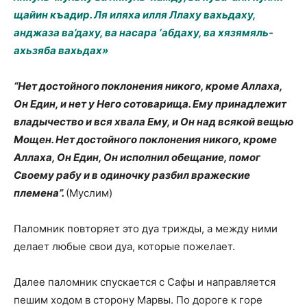
щайин къадир. Ля иляха илля Ллаху вахьдаху,
анджаза ва’даху, ва насара ‘абдаху, ва хязямяль-
ахьзяба вахьдах»
“Нет достойного поклонения никого, кроме Аллаха,
Он Един, и нет у Него сотоварища. Ему принадлежит
владычество и вся хвала Ему, и Он над всякой вещью
Мощен. Нет достойного поклонения никого, кроме
Аллаха, Он Един, Он исполнил обещание, помог
Своему рабу и в одиночку разбил вражеские
племена”.
(Муслим)
Паломник повторяет это дуа трижды, а между ними
делает любые свои дуа, которые пожелает.
Далее паломник спускается с Сафы и направляется
пешим ходом в сторону Марвы. По дороге к горе