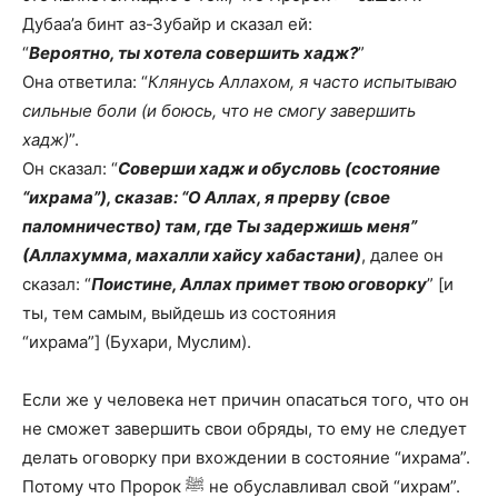
Дубаа’а бинт аз-Зубайр и сказал ей:
“
Вероятно, ты хотела совершить хадж?
”
Она ответила: “
Клянусь Аллахом, я часто испытываю
сильные боли (и боюсь, что не смогу завершить
хадж)
”.
Он сказал: “
Соверши хадж и обусловь (состояние
“ихрама”), сказав: “О Аллах, я прерву (свое
паломничество) там, где Ты задержишь меня”
(Аллахумма, махалли хайсу хабастани)
, далее он
сказал: “
Поистине, Аллах примет твою оговорку
” [и
ты, тем самым, выйдешь из состояния
“ихрама”] (Бухари, Муслим).
Если же у человека нет причин опасаться того, что он
не сможет завершить свои обряды, то ему не следует
делать оговорку при вхождении в состояние “ихрама”.
Потому что Пророк ﷺ не обуславливал свой “ихрам”.