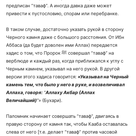
предписан “таваф”. А иногда давка даже может
привести к пустословию, спорам или перебранке.
В таком случае, достаточно указать рукой в сторону
Черного камня даже с большого расстояния. От Ибн
Аббаса (да будет доволен ими Аллах) передается
хадис о том, что Пророк ﷺ совершал “таваф” на
верблюде и каждый раз, когда приближался к углу с
Черным камнем, указывал на него рукой. В другой
версии этого хадиса говорится:
«Указывал на Черный
камень тем, что было у него в руке, и возвеличивал
Аллаха, говоря:
“
Аллаху Акбар (Аллах
Величайший)
”
» (Бухари).
Паломник начинает совершать “таваф”, двигаясь в
правую сторону от камня так, чтобы Кааба оставалась
слева от него [т.е. делает “таваф” против часовой