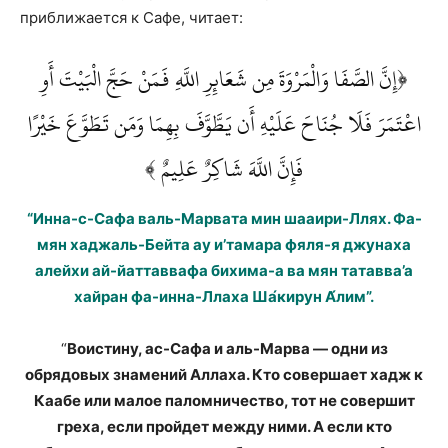
приближается к Сафе, читает:
﴿إِنَّ الصَّفَا وَالْمَرْوَةَ مِن شَعَائِرِ اللَّهِ فَمَنْ حَجَّ الْبَيْتَ أَوِ
اعْتَمَرَ فَلَا جُنَاحَ عَلَيْهِ أَن يَطَّوَّفَ بِهِمَا وَمَن تَطَوَّعَ خَيْرًا
فَإِنَّ اللَّهَ شَاكِرٌ عَلِيمٌ ﴾
“Инна-с-Сафа валь-Марвата мин шааири-Ллях. Фа-
мян хаджаль-Бейта ау и’тамара фяля-я джунаха
алейхи ай-йаттаввафа бихима-а ва мян татавва’а
хайран фа-инна-Ллаха Ша́кирун А́лим”.
“
Воистину, ас-Сафа и аль-Марва — одни из
обрядовых знамений Аллаха. Кто совершает хадж к
Каабе или малое паломничество, тот не совершит
греха, если пройдет между ними. А если кто