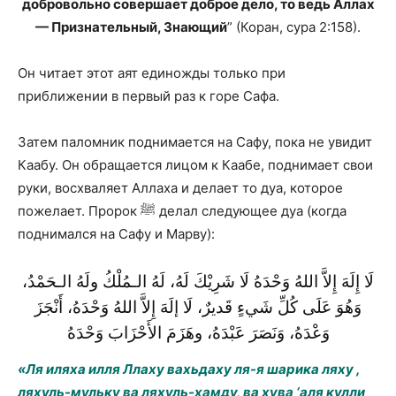
добровольно совершает доброе дело, то ведь Аллах
— Признательный, Знающий
” (Коран, сура 2:158).
Он читает этот аят единожды только при
приближении в первый раз к горе Сафа.
Затем паломник поднимается на Сафу, пока не увидит
Каабу. Он обращается лицом к Каабе, поднимает свои
руки, восхваляет Аллаха и делает то дуа, которое
пожелает. Пророк ﷺ делал следующее дуа (когда
поднимался на Сафу и Марву):
لَا إِلَهَ إِلاَّ اللهُ وَحْدَهُ لَا شَرِيْكَ لَهُ، لَهُ الـمُلْكُ ولَهُ الـحَمْدُ،
وَهُوَ عَلَى كُلِّ شَيءٍ قَديرٌ، لَا إلَهَ إِلاَّ اللهُ وَحْدَهُ، أَنْجَزَ
وَعْدَهُ، وَنَصَرَ عَبْدَهُ، وهَزَمَ الأَحْزَابَ وَحْدَهُ
«Ля иляха илля Ллаху вахьдаху ля-я шарика ляху ,
ляхуль-мульку ва ляхуль-хамду, ва хува ‘аля кулли