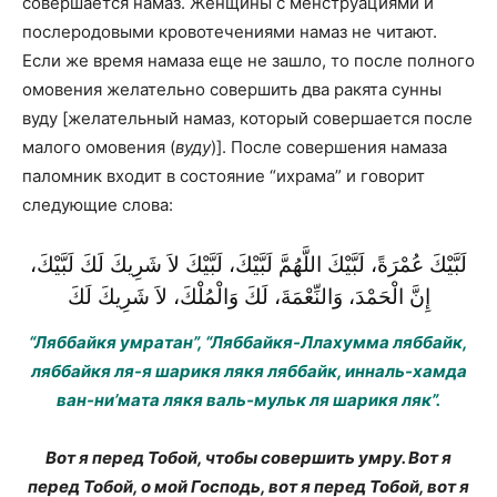
совершается намаз. Женщины с менструациями и
послеродовыми кровотечениями намаз не читают.
Если же время намаза еще не зашло, то после полного
омовения желательно совершить два ракята сунны
вуду [желательный намаз, который совершается после
малого омовения (
вуду
)]. После совершения намаза
паломник входит в состояние “ихрама” и говорит
следующие слова:
لَبَّيْكَ عُمْرَةً، لَبَّيْكَ اللَّهُمَّ لَبَّيْكَ، لَبَّيْكَ لاَ شَرِيكَ لَكَ لَبَّيْكَ،
إِنَّ الْحَمْدَ، وَالنِّعْمَةَ، لَكَ وَالْمُلْكَ، لاَ شَرِيكَ لَكَ
“Ляббайкя умратан”, “Ляббайкя-Ллахумма ляббайк,
ляббайкя ля-я шарикя лякя ляббайк, инналь-хамда
ван-ни’мата лякя валь-мульк ля шарикя ляк”.
Вот я перед Тобой, чтобы совершить умру. Вот я
перед Тобой, о мой Господь, вот я перед Тобой, вот я