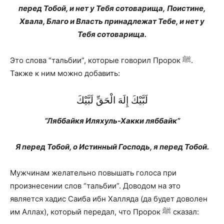
перед Тобой, и нет у Тебя сотоварища, Поистине,
Хвала, Благо и Власть принадлежат Тебе, и нет у
Тебя сотоварища.
Это слова “тальбии”, которые говорил Пророк ﷺ.
Также к ним можно добавить:
لَبَّيْكَ إِلَهَ الْحَقِّ لَبَّيْكَ
“Ляббайкя Иляхуль-Хакки ляббайк”
Я перед Тобой, о Истинный Господь, я перед Тобой.
Мужчинам желательно повышать голоса при
произнесении слов “тальбии”. Доводом на это
является хадис Саиба ибн Халляда (да будет доволен
им Аллах), который передал, что Пророк ﷺ сказал: