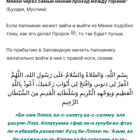
Мекки через самый низкий проход между горами”
(Бухари, Муслим)
Если паломник может зайти и выйти из Мекки подобно
тому, как это делал Пророк ﷺ, то так будет лучше.
По прибытию в Заповедную мечеть паломнику
желательно войти в нее с правой ноги, сказав:
بِسْمِ اللَّهِ، وَالصَّلاةُ وَالسَّلامُ عَلَى رَسُولِ الله، اللَّهُمَّ
اغْفِرْ لِي ذنوبي وَافْتَحْ لِي أَبْوَابَ رَحْمَتِكَ، أَعُوذُ بِاللَّهِ
الْعَظِيمِ وَبِوَجْهِهِ الْكَرِيمِ وَسُلْطَانِهِ الْقَدِيمِ مِنَ الشَّيْطَانِ
الرَّجِيمِ
«Би-сми Лляхи, ва-с-саляту ва-с-саляму ‘аля
расули-Ллях. Аллахумма-гфир ли-и зунуби ва-фтах
ли-и абвааба рахматик! А’узу би-Лляхи-ль-‘Азым, ва
би-ваджхи-хи-ль-Кярим ва би-сультани-хи-ль-