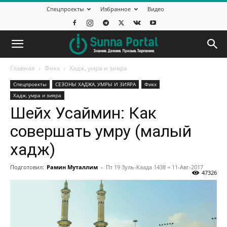
Спецпроекты
Избранное
Видео
Главная
Фикх
Хадж, умра и зияра
Спецпроекты
СЕЗОНЫ ХАДЖА, УМРЫ И ЗИЯРА
Фикх
Хадж, умра и зияра
Шейх Усаймин: Как
совершать умру (малый
хадж)
Подготовил:
Рамин Муталлим
-
Пт 19 Зуль-Каада 1438 = 11-Авг-2017
47326