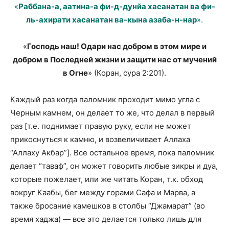
«
Раббана-а, аатина-а фи-д-дунйа хасанатан ва фи-
ль-ахирати хасанатан ва-кына азаба-н-нар
».
«
Господь наш! Одари нас добром в этом мире и
добром в Последней жизни и защити нас от мучений
в Огне
» (Коран, сура 2:201).
Каждый раз когда паломник проходит мимо угла с
Черным камнем, он делает то же, что делал в первый
раз [т.е. поднимает правую руку, если не может
прикоснуться к камню, и возвеличивает Аллаха
“Аллаху Акбар”]. Все остальное время, пока паломник
делает “таваф”, он может говорить любые зикры и дуа,
которые пожелает, или же читать Коран, т.к. обход
вокруг Каабы, бег между горами Сафа и Марва, а
также бросание камешков в столбы “Джамарат” (во
время хаджа) — все это делается только лишь для