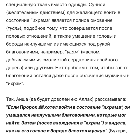
специальную ткань вместо одежды. Сунной
(желательным действием) для желающего войти в
состояние “ихрама” является полное омовение
(
гусль
), подобное тому, что совершается после
половых отношений, а также умащение головы и
бороды наилучшими из имеющихся под рукой
благовониями, например, “
удом
” (маслом,
добываемым из смолистой сердцевины алойного
дерева) или другими. Нет проблем в том, чтобы запах
благовоний остался даже после облачения мужчины в
“ихрам”.
Так, Аиша (да будет доволен ею Аллах) рассказывала:
“
Если Пророк ﷺ хотел войти в состояние “ихрама”, он
умащался наилучшими благовониями, которые мог
найти. Затем (после вхождения в “ихрам”) я видела,
как на его голове и бороде блестел мускус
”
(Бухари,