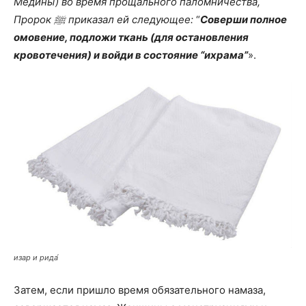
Медины) во время прощального паломничества,
Пророк ﷺ приказал ей следующее:
“
Соверши полное
омовение, подложи ткань (для остановления
кровотечения) и войди в состояние “ихрама”
».
изар и рида́
Затем, если пришло время обязательного намаза,