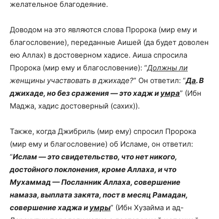
желательное благодеяние.
Доводом на это являются слова Пророка (мир ему и
благословение), переданные Аишей (да будет доволен
ею Аллах) в достоверном хадисе. Аиша спросила
Пророка (мир ему и благословение): “
Должны ли
женщины участвовать в джихаде?
” Он ответил: “
Да
. В
джихаде, но без сражения — это хадж и
умра
” (Ибн
Маджа, хадис достоверный (сахих)).
Также, когда Джибриль (мир ему) спросил Пророка
(мир ему и благословение) об Исламе, он ответил:
“
Ислам — это свидетельство, что нет никого,
достойного поклонения, кроме Аллаха, и что
Мухаммад — Посланник Аллаха, совершение
намаза, выплата закята, пост в месяц Рамадан,
совершение хаджа и
умры
” (Ибн Хузайма и ад-