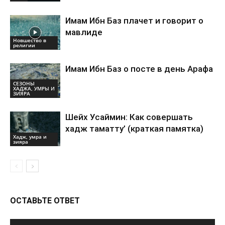
Имам Ибн Баз плачет и говорит о
мавлиде
Новшество в
религии
Имам Ибн Баз о посте в день Арафа
СЕЗОНЫ
ХАДЖА, УМРЫ И
ЗИЯРА
Шейх Усаймин: Как совершать
хадж таматту’ (краткая памятка)
Хадж, умра и
зияра
ОСТАВЬТЕ ОТВЕТ