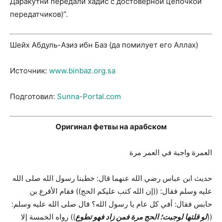
Даракутни передали хадис с достоверной цепочкой
передатчиков)”.
Шейх Абдуль-Азиз ибн Баз (да помилует его Аллах)
Источник:
www.binbaz.org.sa
Подготовил:
Sunna-Portal.com
Оригинал фетвы на арабском
العمرة واجبة في العمر مرة
حديث ابن عباس رضي الله عنهما قال: خطبنا رسول الله صلى الله
عليه وسلم فقال: ((إن الله كتب عليكم الحج)) فقام الأقرع بن
حابس فقال: أفي كل عام يا رسول الله؟ قال صلى الله عليه وسلم:
)) رواه الخمسة إلا
لو قلتها لوجبت؛ الحج مرة فمن زاد فهو تطوع
((