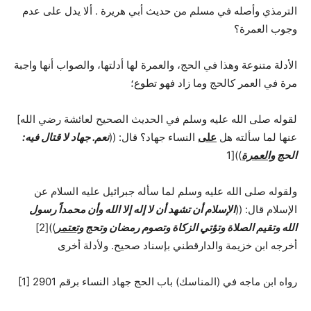
الترمذي وأصله في مسلم من حديث أبي هريرة . ألا يدل على عدم
وجوب العمرة؟
الأدلة متنوعة وهذا في الحج، والعمرة لها أدلتها، والصواب أنها واجبة
مرة في العمر كالحج وما زاد فهو تطوع؛
[لقوله صلى الله عليه وسلم في الحديث الصحيح لعائشة رضي الله
عنها لما سألته هل
على
النساء جهاد؟ قال: ((
نعم. جهاد لا قتال فيه:
))[1
والعمرة
الحج
ولقوله صلى الله عليه وسلم لما سأله جبرائيل عليه السلام عن
الإسلام قال: ((
الإسلام أن تشهد أن لا إله إلا الله وأن محمداً رسول
))[2]
وتعتمر
الله وتقيم الصلاة وتؤتي الزكاة وتصوم رمضان وتحج
أخرجه ابن خزيمة والدارقطني بإسناد صحيح. ولأدلة أخرى
[1] رواه ابن ماجه في (المناسك) باب الحج جهاد النساء برقم 2901