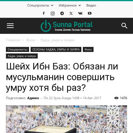
Спецпроекты
Избранное
Видео
Главная
Фикх
Хадж, умра и зияра
Спецпроекты
СЕЗОНЫ ХАДЖА, УМРЫ И ЗИЯРА
Фикх
Хадж, умра и зияра
Шейх Ибн Баз: Обязан ли
мусульманин совершить
умру хотя бы раз?
Подготовил:
Админ
-
Пн 22 Зуль-Каада 1438 = 14-Авг-2017
1476