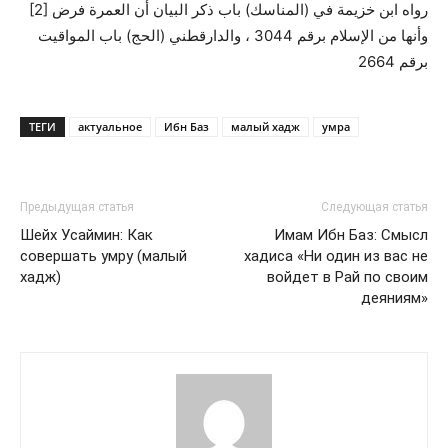
[2] رواه ابن خزيمة في (المناسك) باب ذكر البيان أن العمرة فرض
وأنها من الإسلام برقم 3044 ، والدارقطني (الحج) باب المواقيت
برقم 2664
ТЕГИ
актуальное
Ибн Баз
малый хадж
умра
Предыдущая статья
Следующая статья
Шейх Усаймин: Как
Имам Ибн Баз: Смысл
совершать умру (малый
хадиса «Ни один из вас не
хадж)
войдет в Рай по своим
деяниям»