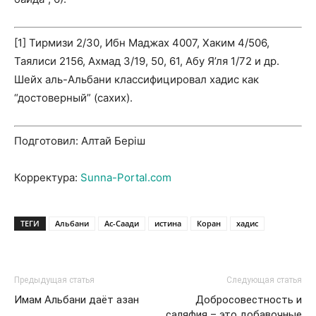
[1] Тирмизи 2/30, Ибн Маджах 4007, Хаким 4/506,
Таялиси 2156, Ахмад 3/19, 50, 61, Абу Я’ля 1/72 и др.
Шейх аль-Альбани классифицировал хадис как
“достоверный” (сахих).
Подготовил: Алтай Беріш
Корректура:
Sunna-Portal.com
ТЕГИ
Альбани
Ас-Саади
истина
Коран
хадис
Предыдущая статья
Следующая статья
Имам Альбани даёт азан
Добросовестность и
саляфия – это добавочные