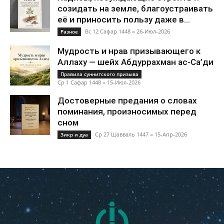
созидать на земле, благоустраивать
её и приносить пользу даже в...
Вс 12 Сафар 1448 = 26-Июл-2026
Разное
Мудрость и нрав призывающего к
Аллаху — шейх Абдуррахман ас-Са’ди
Правила суннитского призыва
Ср 1 Сафар 1448 = 15-Июл-2026
Достоверные предания о словах
поминания, произносимых перед
сном
Ср 27 Шавваль 1447 = 15-Апр-2026
Зикр и дуа