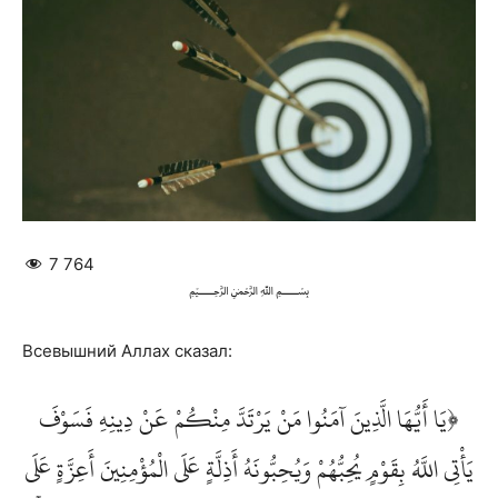
7 764
﷽
Всевышний Аллах сказал:
﴿يَا أَيُّهَا الَّذِينَ آمَنُوا مَنْ يَرْتَدَّ مِنْكُمْ عَنْ دِينِهِ فَسَوْفَ
يَأْتِي اللَّهُ بِقَوْمٍ يُحِبُّهُمْ وَيُحِبُّونَهُ أَذِلَّةٍ عَلَى الْمُؤْمِنِينَ أَعِزَّةٍ عَلَى