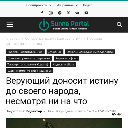
Спецпроекты
Избранное
Видео
Главная
Основы манхаджа (методологии)
Правила
суннитского призыва
Тарбия (Воспитательное)
Духовное
Основы манхаджа (методологии)
Правила суннитского призыва
Коран и тафсир
Тафсир (толкование Корана)
Хадисы и Шарх
Шарх (комментарии к хадисам)
Верующий доносит истину
до своего народа,
несмотря ни на что
Подготовил:
Редактор
-
Пн 26 Джумад-уль-авваль 1439 = 12-Фев-2018
490