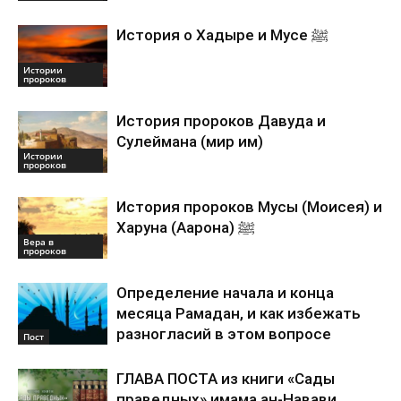
История о Хадыре и Мусе ﷺ
Истории
пророков
История пророков Давуда и
Сулеймана (мир им)
Истории
пророков
История пророков Мусы (Моисея) и
Харуна (Аарона) ﷺ
Вера в
пророков
Определение начала и конца
месяца Рамадан, и как избежать
разногласий в этом вопросе
Пост
ГЛАВА ПОСТА из книги «Сады
праведных» имама ан-Навави