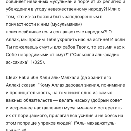
обвиняет невинных мусульман и порочит их религию и
убеждения в угоду невежественному народу?! Или о
том, кто из-за боязни быть заподозренным в
причастности к ним (мусульманам)
приспосабливается и соглашается с народом?! О
Аллах, мы просим Тебя укрепить нас на истине! И если
Ты пожелаешь смуты для рабов Твоих, то возьми нас к
Себе невредимыми от смут!” (“Сильсиля аль-ахадис
ас-сахиха”, 1/325).
Шейх Раби ибн Хади аль-Мадхали (да хранит его
Аллах) сказал: “Кому Аллах даровал знания, понимание
и проницательность, на том висит одно из самых
важных обязательств — делать насыху (добрый совет
и искреннее наставление) мусульманам и остерегать
их от порицаемого, прилагая все усилия и не боясь на
этом поприще упреков людей” (“Аль-махаджатуль-
байда”, 6).