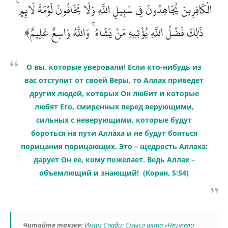
الْكَافِرِينَ يُجَاهِدُونَ فِي سَبِيلِ اللَّهِ وَلَا يَخَافُونَ لَوْمَةَ لَائِمٍ ۚ
ذَٰلِكَ فَضْلُ اللَّهِ يُؤْتِيهِ مَنْ يَشَاءُ ۚ وَاللَّهُ وَاسِعٌ عَلِيمٌ﴾
О вы, которые уверовали! Если кто-нибудь из
вас отступит от своей Веры, то Аллах приведет
других людей, которых Он любит и которые
любят Его, смиренных перед верующими,
сильных с неверующими, которые будут
бороться на пути Аллаха и не будут бояться
порицания порицающих. Это – щедрость Аллаха:
дарует Он ее, кому пожелает. Ведь Аллах –
объемлющий и знающий! (Коран, 5:54)
Читайте также:
Имам Саади: Смысл аята «Неужели