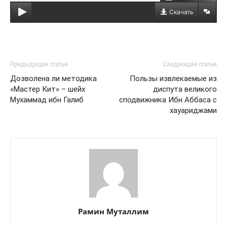
Скачать
Предыдущая статья
Следующая статья
Дозволена ли методика
Пользы извлекаемые из
«Мастер Кит» – шейх
диспута великого
Мухаммад ибн Галиб
сподвижника Ибн Аббаса с
хауариджами
Рамин Муталлим