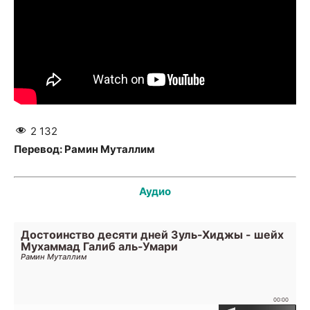
2 132
Перевод: Рамин Муталлим
Аудио
Достоинство десяти дней Зуль-Хиджы - шейх
Мухаммад Галиб аль-Умари
Рамин Муталлим
00:00