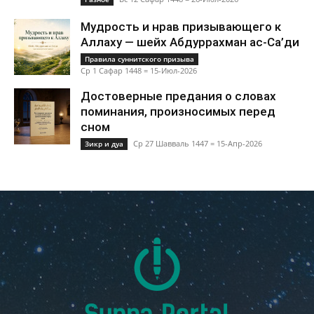
Мудрость и нрав призывающего к
Аллаху — шейх Абдуррахман ас-Са’ди
Правила суннитского призыва
Ср 1 Сафар 1448 = 15-Июл-2026
Достоверные предания о словах
поминания, произносимых перед
сном
Ср 27 Шавваль 1447 = 15-Апр-2026
Зикр и дуа