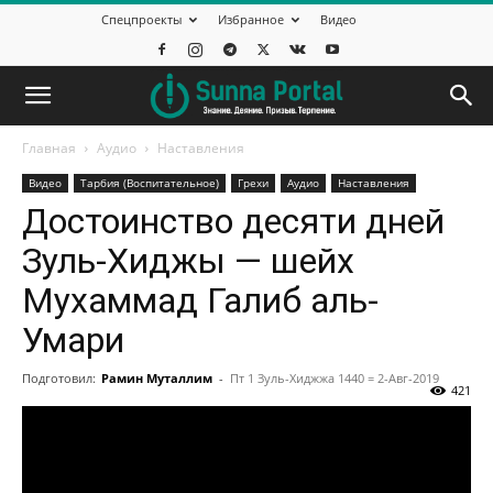
Спецпроекты
Избранное
Видео
Главная
Аудио
Наставления
Видео
Тарбия (Воспитательное)
Грехи
Аудио
Наставления
Достоинство десяти дней
Зуль-Хиджы — шейх
Мухаммад Галиб аль-
Умари
Подготовил:
Рамин Муталлим
-
Пт 1 Зуль-Хиджжа 1440 = 2-Авг-2019
421