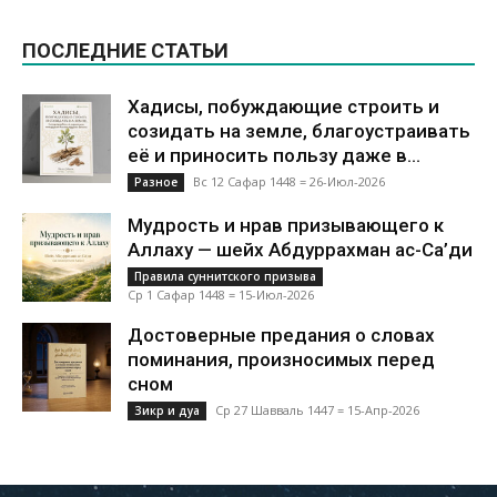
ПОСЛЕДНИЕ СТАТЬИ
Хадисы, побуждающие строить и
созидать на земле, благоустраивать
её и приносить пользу даже в...
Вс 12 Сафар 1448 = 26-Июл-2026
Разное
Мудрость и нрав призывающего к
Аллаху — шейх Абдуррахман ас-Са’ди
Правила суннитского призыва
Ср 1 Сафар 1448 = 15-Июл-2026
Достоверные предания о словах
поминания, произносимых перед
сном
Ср 27 Шавваль 1447 = 15-Апр-2026
Зикр и дуа