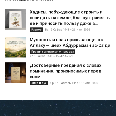
Хадисы, побуждающие строить и
созидать на земле, благоустраивать
её и приносить пользу даже в...
Вс 12 Сафар 1448 = 26-Июл-2026
Разное
Мудрость и нрав призывающего к
Аллаху — шейх Абдуррахман ас-Са’ди
Правила суннитского призыва
Ср 1 Сафар 1448 = 15-Июл-2026
Достоверные предания о словах
поминания, произносимых перед
сном
Ср 27 Шавваль 1447 = 15-Апр-2026
Зикр и дуа