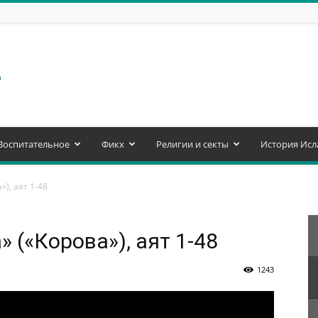
Воспитательное
Фикх
Религии и секты
История Исл
»), аят 1-48
» («Корова»), аят 1-48
1243