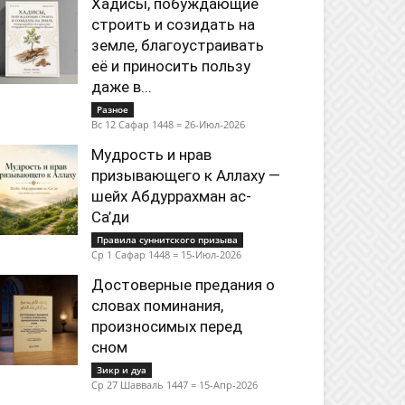
Хадисы, побуждающие
строить и созидать на
земле, благоустраивать
её и приносить пользу
даже в...
Разное
Вс 12 Сафар 1448 = 26-Июл-2026
Мудрость и нрав
призывающего к Аллаху —
шейх Абдуррахман ас-
Са’ди
Правила суннитского призыва
Ср 1 Сафар 1448 = 15-Июл-2026
Достоверные предания о
словах поминания,
произносимых перед
сном
Зикр и дуа
Ср 27 Шавваль 1447 = 15-Апр-2026