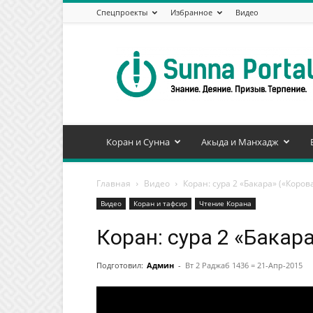
Спецпроекты
Избранное
Видео
Сунна
Портал
Коран и Сунна
Акыда и Манхадж
Главная
Видео
Коран: сура 2 «Бакара» («Корова
Видео
Коран и тафсир
Чтение Корана
Коран: сура 2 «Бакара
Подготовил:
Админ
-
Вт 2 Раджаб 1436 = 21-Апр-2015