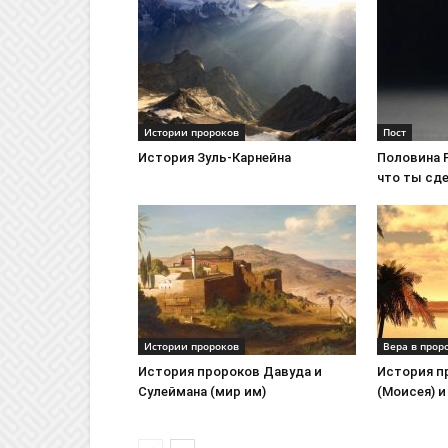
Истории пророков
Пост
История Зуль-Карнейна
Половина 
что ты сд
Истории пророков
Вера в прор
История пророков Давуда и
История п
Сулеймана (мир им)