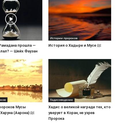
Истории пророков
Рамадана прошла —
История о Хадыре и Мусе ﷺ
елал? — Шейх Фаузан
оков
Хадисоведение
ророков Мусы
Хадис о великой награде тех, кто
(Моисея) и Харуна (Аарона) ﷺ
уверует в Коран, не узрев
Пророка