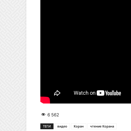
6 562
ТЕГИ
видео
Коран
чтение Корана