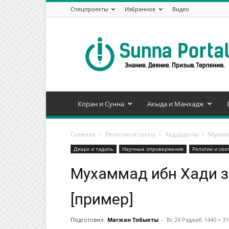
Спецпроекты
Избранное
Видео
Сунна
Портал
Коран и Сунна
Акыда и Манхадж
Главная
Религии и секты
Хаддадиты
Мухамм
Джарх и тадиль
Научные опровержения
Религии и сек
Мухаммад ибн Хади з
[пример]
Подготовил:
Магжан Тобыкты
-
Вс 24 Раджаб 1440 = 3