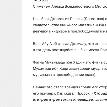
5 059
С именем Аллаха Всемилостивого Милу
Наш брат Джамал из России (Дагестана) с
свидетельстве книжного магазина «Ибн Б
девушку в хиджабе в прелюбодеянии из-за
Брат Абу Аюб сказал Джамалу, что это ег
в тот день постящийся т.к. был месяц Рам
Фитна Мухаммада ибн Хади – это фитна обвиняющи
Мухаммад ибн Хади задал среди мусульма
мусульман в прелюбодеянии (казф).
Сейчас это стало трендом среди его сто
его примеру. Как сказал Пророк:
«Кто за
это грех и грех тех, кто последует за ним