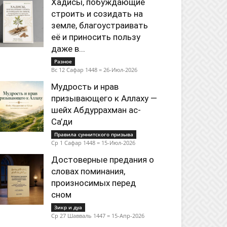
Хадисы, побуждающие
строить и созидать на
земле, благоустраивать
её и приносить пользу
даже в...
Разное
Вс 12 Сафар 1448 = 26-Июл-2026
Мудрость и нрав
призывающего к Аллаху —
шейх Абдуррахман ас-
Са’ди
Правила суннитского призыва
Ср 1 Сафар 1448 = 15-Июл-2026
Достоверные предания о
словах поминания,
произносимых перед
сном
Зикр и дуа
Ср 27 Шавваль 1447 = 15-Апр-2026