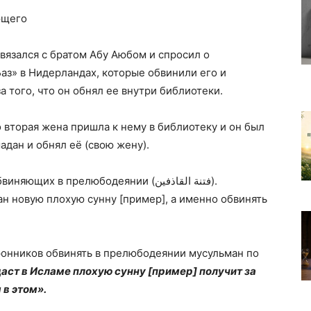
ющего
вязался с братом Абу Аюбом и спросил о
аз» в Нидерландах, которые обвинили его и
 того, что он обнял ее внутри библиотеки.
о вторая жена пришла к нему в библиотеку и он был
адан и обнял её (свою жену).
х в прелюбодеянии (فتنة القاذفين).
н новую плохую сунну [пример], а именно обвинять
ронников обвинять в прелюбодеянии мусульман по
даст в Исламе плохую сунну [пример] получит за
 в этом».