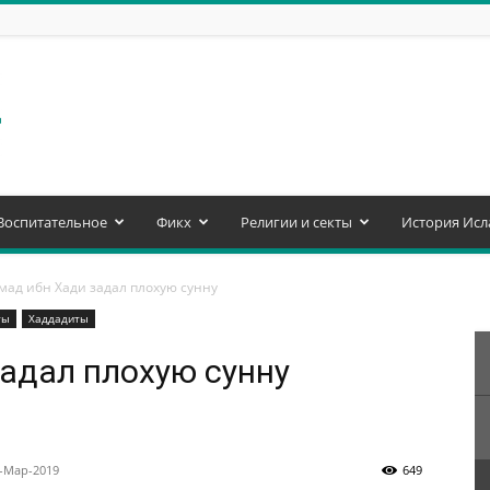
Воспитательное
Фикх
Религии и секты
История Исл
ад ибн Хади задал плохую сунну
ты
Хаддадиты
адал плохую сунну
1-Мар-2019
649