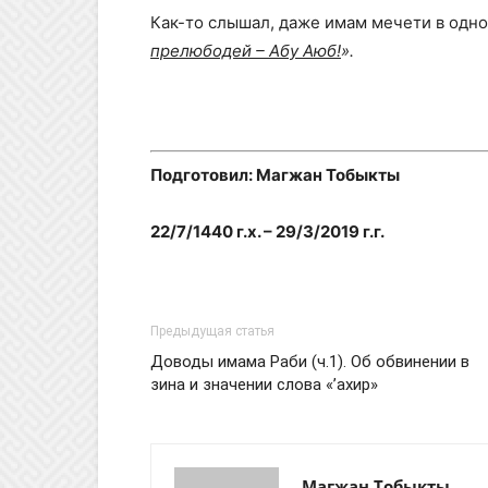
Как-то слышал, даже имам мечети в одно
прелюбодей – Абу Аюб!
».
Подготовил: Магжан Тобыкты
22/7/1440 г.х. – 29/3/2019 г.г.
Предыдущая статья
Доводы имама Раби (ч.1). Об обвинении в
зина и значении слова «’ахир»
Магжан Тобыкты