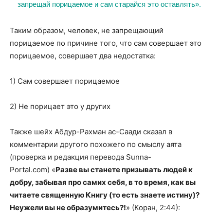
запрещай порицаемое и сам старайся это оставлять».
Таким образом, человек, не запрещающий
порицаемое по причине того, что сам совершает это
порицаемое, совершает два недостатка:
1) Сам совершает порицаемое
2) Не порицает это у других
Также шейх Абдур-Рахман ас-Саади сказал в
комментарии другого похожего по смыслу аята
(проверка и редакция перевода Sunna-
Portal.com) «
Разве вы станете призывать людей к
добру, забывая про самих себя, в то время, как вы
читаете священную Книгу (то есть знаете истину)?
Неужели вы не образумитесь?!
» (Коран, 2:44):