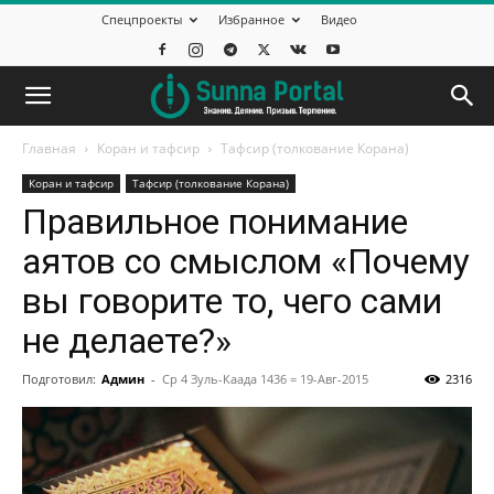
Спецпроекты
Избранное
Видео
Главная
Коран и тафсир
Тафсир (толкование Корана)
Коран и тафсир
Тафсир (толкование Корана)
Правильное понимание
аятов со смыслом «Почему
вы говорите то, чего сами
не делаете?»
Подготовил:
Админ
-
Ср 4 Зуль-Каада 1436 = 19-Авг-2015
2316