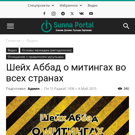
Спецпроекты
Избранное
Видео
Главная
Видео
Видео
Основы манхаджа (методологии)
Отношение к правителям мусульман
Шейх Аббад о митингах во
всех странах
Подготовил:
Админ
-
Пн 15 Раджаб 1436 = 4-Май-2015
340