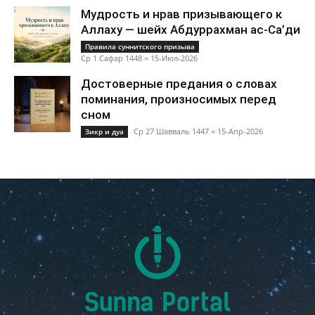
Мудрость и нрав призывающего к
Аллаху — шейх Абдуррахман ас-Са’ди
Правила суннитского призыва
Ср 1 Сафар 1448 = 15-Июл-2026
Достоверные предания о словах
поминания, произносимых перед
сном
Ср 27 Шавваль 1447 = 15-Апр-2026
Зикр и дуа