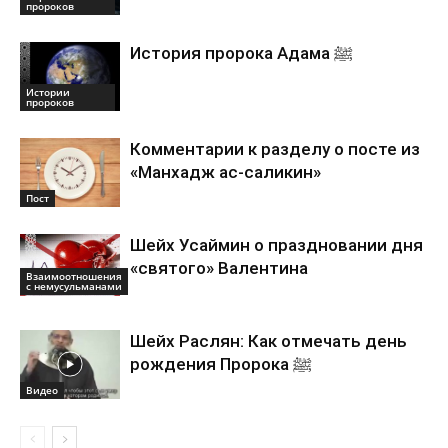
пророков
История пророка Адама ﷺ
Истории
пророков
Комментарии к разделу о посте из
«Манхадж ас-саликин»
Пост
Шейх Усаймин о праздновании дня
«святого» Валентина
Взаимоотношения
с немусульманами
Шейх Раслян: Как отмечать день
рождения Пророка ﷺ
Видео