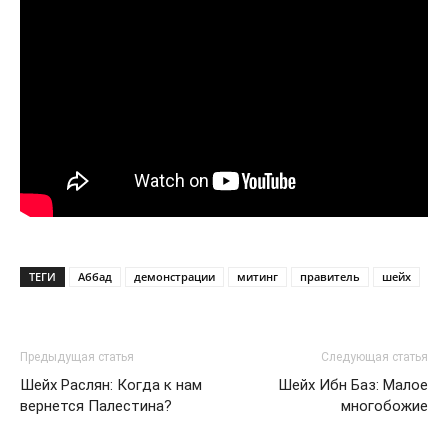
ТЕГИ
Аббад
демонстрации
митинг
правитель
шейх
Предыдущая статья
Следующая статья
Шейх Раслян: Когда к нам
Шейх Ибн Баз: Малое
вернется Палестина?
многобожие