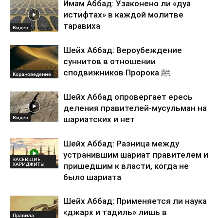
Имам Аббад: Узаконено ли «дуа
истифтах» в каждой молитве
таравиха
Видео
Шейх Аббад: Вероубеждение
суннитов в отношении
сподвижников Пророка ﷺ
Корановедение
Шейх Аббад опровергает ересь
деления правителей-мусульман на
Видео
шариатских и нет
Шейх Аббад: Разница между
устранившим шариат правителем и
ЗАСЕВШИЕ
ХАРИДЖИТЫ
пришедшим к власти, когда не
было шариата
Шейх Аббад: Применяется ли наука
«джарх и тадиль» лишь в
Правила