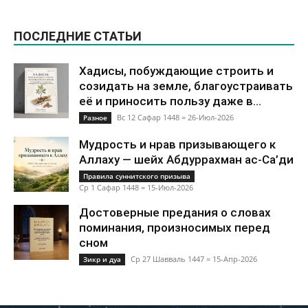
ПОСЛЕДНИЕ СТАТЬИ
Хадисы, побуждающие строить и
созидать на земле, благоустраивать
её и приносить пользу даже в...
Вс 12 Сафар 1448 = 26-Июл-2026
Разное
Мудрость и нрав призывающего к
Аллаху — шейх Абдуррахман ас-Са’ди
Правила суннитского призыва
Ср 1 Сафар 1448 = 15-Июл-2026
Достоверные предания о словах
поминания, произносимых перед
сном
Ср 27 Шавваль 1447 = 15-Апр-2026
Зикр и дуа