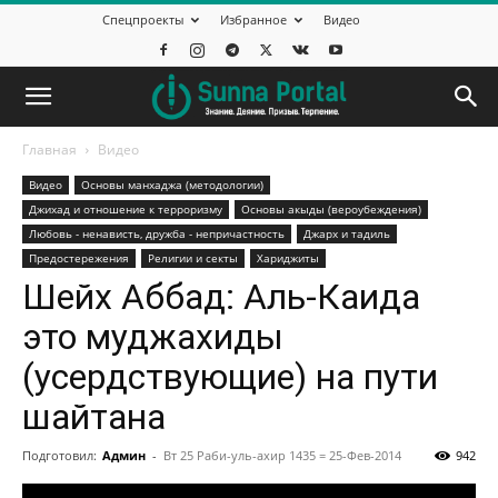
Спецпроекты
Избранное
Видео
Главная
Видео
Видео
Основы манхаджа (методологии)
Джихад и отношение к терроризму
Основы акыды (вероубеждения)
Любовь - ненависть, дружба - непричастность
Джарх и тадиль
Предостережения
Религии и секты
Хариджиты
Шейх Аббад: Аль-Каида
это муджахиды
(усердствующие) на пути
шайтана
Подготовил:
Админ
-
Вт 25 Раби-уль-ахир 1435 = 25-Фев-2014
942