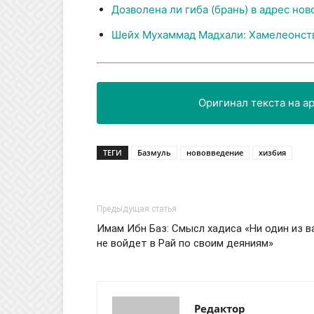
Дозволена ли гиба (брань) в адрес но
Шейх Мухаммад Мадхали: Хамелеонств
ТЕГИ
Базмуль
нововведение
хизбия
Предыдущая статья
Имам Ибн Баз: Смысл хадиса «Ни один из в
ان يسمعها، قال: يقولون: لاتكن كحصان العربة
не войдет в Рай по своим деяниям»
ن تمنعان الحصان من أن يشاهد ألا ما أمامه
وما على اليسار
ونه أن يراه
Редактор