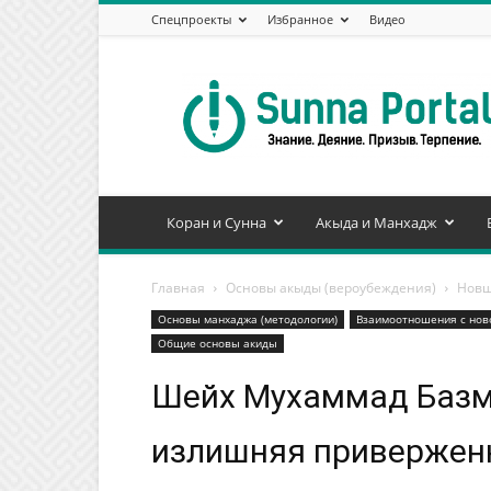
Спецпроекты
Избранное
Видео
Сунна
Портал
Коран и Сунна
Акыда и Манхадж
Главная
Основы акыды (вероубеждения)
Новш
Основы манхаджа (методологии)
Взаимоотношения с но
Общие основы акиды
Шейх Мухаммад Базмул
излишняя привержен