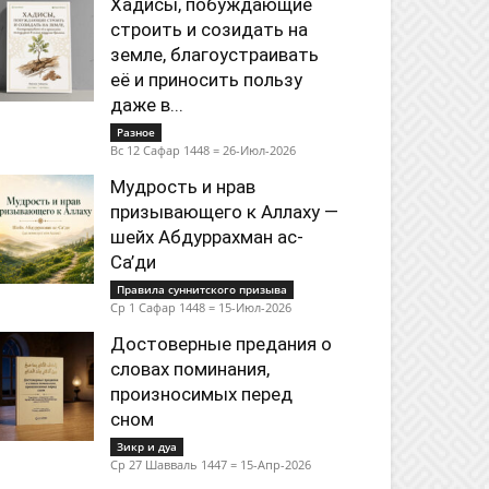
Хадисы, побуждающие
строить и созидать на
земле, благоустраивать
её и приносить пользу
даже в...
Разное
Вс 12 Сафар 1448 = 26-Июл-2026
Мудрость и нрав
призывающего к Аллаху —
шейх Абдуррахман ас-
Са’ди
Правила суннитского призыва
Ср 1 Сафар 1448 = 15-Июл-2026
Достоверные предания о
словах поминания,
произносимых перед
сном
Зикр и дуа
Ср 27 Шавваль 1447 = 15-Апр-2026