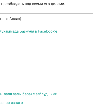
 преобладать над всеми его делами.
т его Аллах)
ухаммада Базмуля в Facebook’е
.
ь-валя валь-бара) с заблудшими
аснее явного