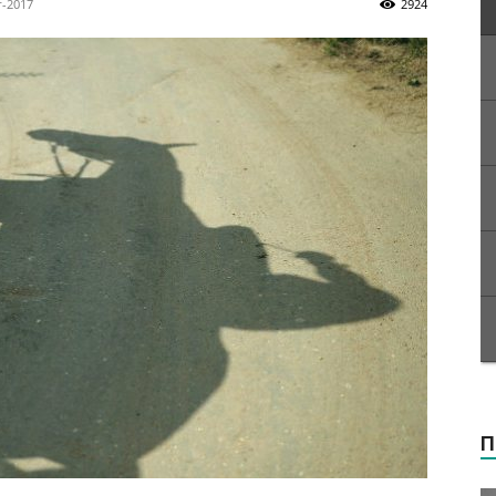
г-2017
2924
П