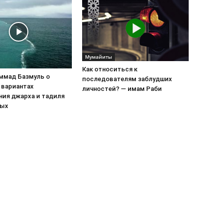
Mумайиты
Как относиться к
ммад Базмуль о
последователям заблудших
 вариантах
личностей? — имам Раби
ния джарха и тадиля
ных