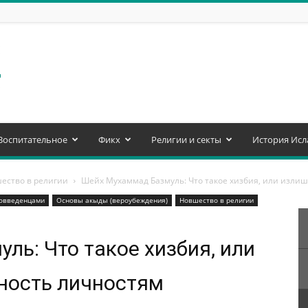
Воспитательное
Фикх
Религии и секты
История Исл
ество в религии
Шейх Мухаммад Базмуль: Что такое хизбия, или изли
вовведенцами
Основы акыды (вероубеждения)
Новшество в религии
ь: Что такое хизбия, или
ность личностям