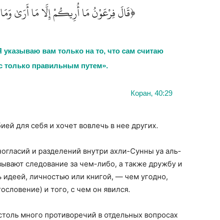
قَالَ فِرْعَوْنُ مَا أُرِيكُمْ إِلَّا مَا أَرَىٰ وَمَا﴾
Я указываю вам только на то, что сам считаю
с только правильным путем».
Коран, 40:29
ией для себя и хочет вовлечь в нее других.
ногласий и разделений внутри ахли-Сунны уа аль-
зывают следование за чем-либо, а также дружбу и
ь идеей, личностью или книгой, — чем угодно,
ословение) и того, с чем он явился.
 столь много противоречий в отдельных вопросах