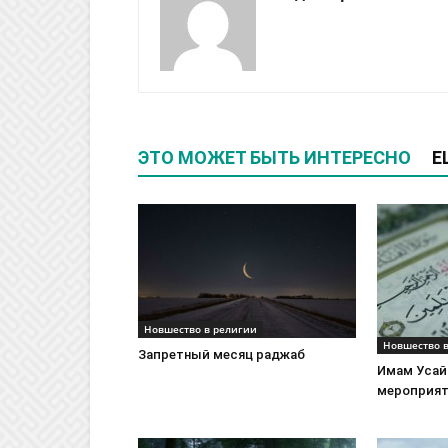
َا سَبِيلَ الرَّشَادِ) [غافر: 29
ا الوضع
الجماعة؛ ولذلك الفرقة كل من جعل متبوعاً
 آخر غير الرسول صلى الله عليه وسلم وما جاء
ЭТО МОЖЕТ БЫТЬ ИНТЕРЕСНО
Е
ى غلب ذلك على كل أمره
Новшество в религии
Новшество 
Запретный месяц раджаб
Имам Усай
мероприят