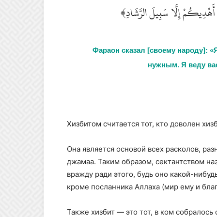
﴿ أَهْدِيكُمْ إِلَّا سَبِيلَ الرَّشَادِ
Фараон сказал [своему народу]: «
нужным. Я веду ва
Хизбитом считается тот, кто доволен хизб
Она является основой всех расколов, раз
джамаа. Таким образом, сектантством на
вражду ради этого, будь оно какой-нибуд
кроме посланника Аллаха (мир ему и благ
Также хизбит — это тот, в ком собралось