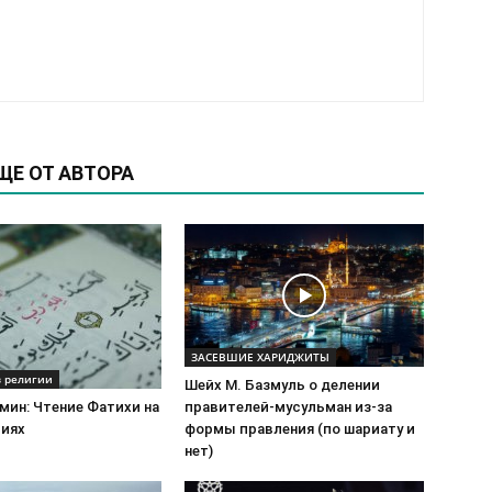
بل ويزعم لأتباعه أنه يهديهم سبيل الرشاد؛
وهذه طبعاً سياسة فرعونية.
قال الله تعالى: (قَالَ فِرْعَوْنُ مَا أُرِيكُمْ إِلَّا مَا أَرَى وَمَا أَهْدِيكُمْ إِلّ] .
والحزبي هو من يرضى ذلك لنفسه ويريد أن يوقع غيره في هذ.
والحزبية هي أساس الفرقة والاختلاف والمفارقة لاهل السنة و
يوالي عليه ويعادي عليه من فكرة أو شخص أو كتاب أو أي شيء
ЩЕ ОТ АВТОРА
به.
أو من كثرت مخالفاته في جزئيات لأهل السنة والجماعة، حت!
ЗАСЕВШИЕ ХАРИДЖИТЫ
в религии
Шейх М. Базмуль о делении
мин: Чтение Фатихи на
правителей-мусульман из-за
иях
формы правления (по шариату и
нет)