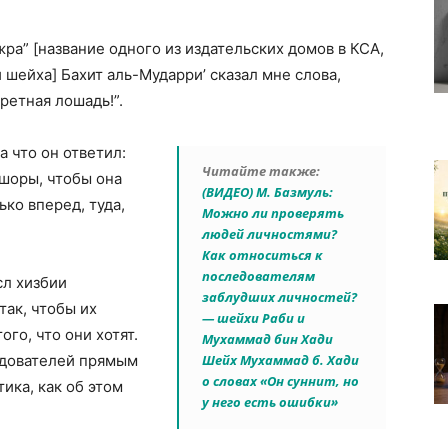
а” [название одного из издательских домов в КСА,
шейха] Бахит аль-Мударри’ сказал мне слова,
ретная лошадь!”.
на что он ответил:
Читайте также:
 шоры, чтобы она
(ВИДЕО) М. Базмуль:
ько вперед, туда,
Можно ли проверять
людей личностями?
Как относиться к
последователям
сл хизбии
заблудших личностей?
так, чтобы их
— шейхи Раби и
го, что они хотят.
Мухаммад бин Хади
едователей прямым
Шейх Мухаммад б. Хади
о словах «Он суннит, но
ика, как об этом
у него есть ошибки»