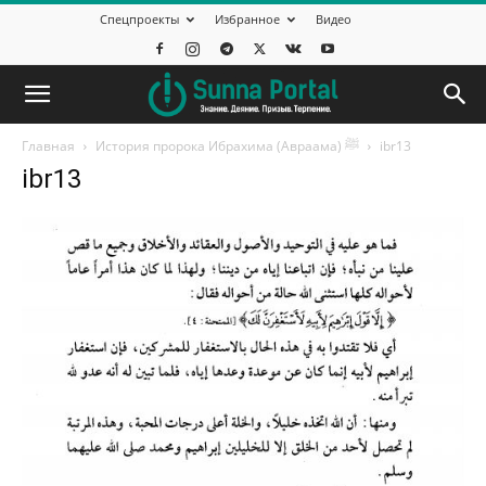
Спецпроекты
Избранное
Видео
Главная
История пророка Ибрахима (Авраама) ﷺ
ibr13
ibr13