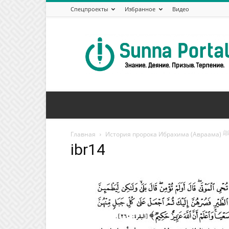
Спецпроекты
Избранное
Видео
Сунна
Портал
Главная
История пророка Ибрахима (Авраама
ibr14