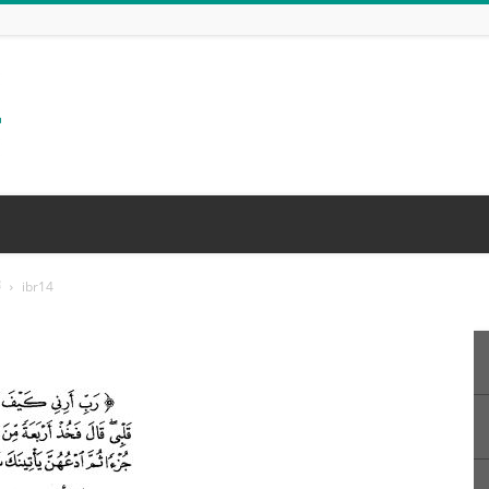
) ﷺ
ibr14