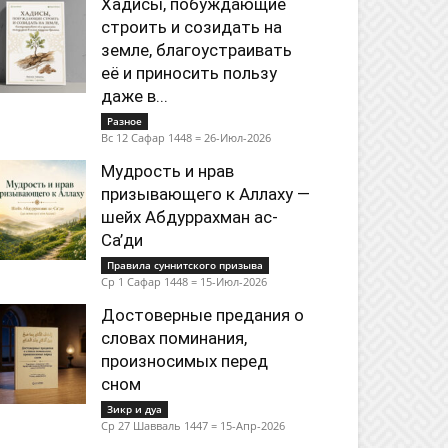
Хадисы, побуждающие
строить и созидать на
земле, благоустраивать
её и приносить пользу
даже в...
Разное
Вс 12 Сафар 1448 = 26-Июл-2026
Мудрость и нрав
призывающего к Аллаху —
шейх Абдуррахман ас-
Са’ди
Правила суннитского призыва
Ср 1 Сафар 1448 = 15-Июл-2026
Достоверные предания о
словах поминания,
произносимых перед
сном
Зикр и дуа
Ср 27 Шавваль 1447 = 15-Апр-2026