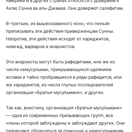
Америки и в других странах относятся с доверием к
Ахлю Сунна ва аль-Джамаа. Они доверяют саляфитам.
В-третьих, из вышесказанного ясно, что нельзя
приписывать эти действия приверженцам Сунны.
Напротив, эти действия исходят от хариджитов,
невежд, варваров и анархистов.
Эти анархисты могут быть рафидитами, или же из
числа немусульман, прикрывающихся одеянием
ислама и тайно пробравшихся в ряды рафидитов, или
же хариджитов, из числа глупых последователей
организации «Братья-мусульмане», и других.
Так как, воистину, организация «Братья-мусульмане»
— одна из современных призывающих групп, все
члены которой заблуждены и заблуждают других. Они
разрешают обращаться за помощью к немусульманам