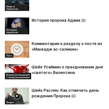
Вера в
пророков
История пророка Адама ﷺ
Истории
пророков
Комментарии к разделу о посте из
«Манхадж ас-саликин»
Пост
Шейх Усаймин о праздновании дня
«святого» Валентина
Взаимоотношения
с немусульманами
Шейх Раслян: Как отмечать день
рождения Пророка ﷺ
Видео