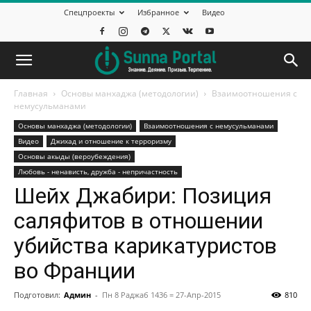
Спецпроекты
Избранное
Видео
Главная
Основы манхаджа (методологии)
Взаимоотношения с
немусульманами
Основы манхаджа (методологии)
Взаимоотношения с немусульманами
Видео
Джихад и отношение к терроризму
Основы акыды (вероубеждения)
Любовь - ненависть, дружба - непричастность
Шейх Джабири: Позиция
саляфитов в отношении
убийства карикатуристов
во Франции
Подготовил:
Админ
-
Пн 8 Раджаб 1436 = 27-Апр-2015
810