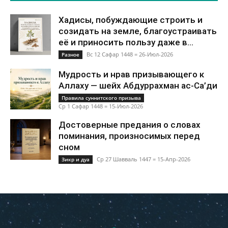
Хадисы, побуждающие строить и
созидать на земле, благоустраивать
её и приносить пользу даже в...
Вс 12 Сафар 1448 = 26-Июл-2026
Разное
Мудрость и нрав призывающего к
Аллаху — шейх Абдуррахман ас-Са’ди
Правила суннитского призыва
Ср 1 Сафар 1448 = 15-Июл-2026
Достоверные предания о словах
поминания, произносимых перед
сном
Ср 27 Шавваль 1447 = 15-Апр-2026
Зикр и дуа