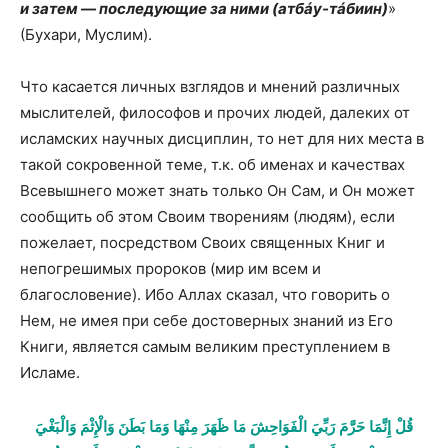
и затем — последующие за ними (атбáу-тáбиин)
»
(Бухари, Муслим).
Что касается личных взглядов и мнений различных
мыслителей, философов и прочих людей, далеких от
исламских научных дисциплин, то нет для них места в
такой сокровенной теме, т.к. об именах и качествах
Всевышнего может знать только Он Сам, и Он может
сообщить об этом Своим творениям (людям), если
пожелает, посредством Своих священных Книг и
непогрешимых пророков (мир им всем и
благословение). Ибо Аллах сказал, что говорить о
Нем, не имея при себе достоверных знаний из Его
Книги, является самым великим преступлением в
Исламе.
قُلْ إِنَّمَا حَرَّمَ رَبِّيَ الْفَوَاحِشَ مَا ظَهَرَ مِنْهَا وَمَا بَطَنَ وَالْإِثْمَ وَالْبَغْيَ