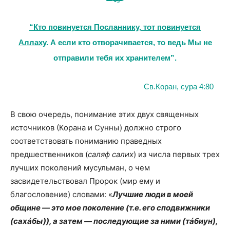
“Кто повинуется Посланнику, тот повинуется
Аллаху
. А если кто отворачивается, то ведь Мы не
отправили тебя их хранителем”.
Св.Коран, сура 4:80
В свою очередь, понимание этих двух священных
источников (Корана и Сунны) должно строго
соответствовать пониманию праведных
предшественников (
саляф салих
) из числа первых трех
лучших поколений мусульман, о чем
засвидетельствовал Пророк (мир ему и
благословение) словами: «
Лучшие люди в моей
общине — это мое поколение (т.е. его сподвижники
(сахáбы)), а затем — последующие за ними (тáбиун),