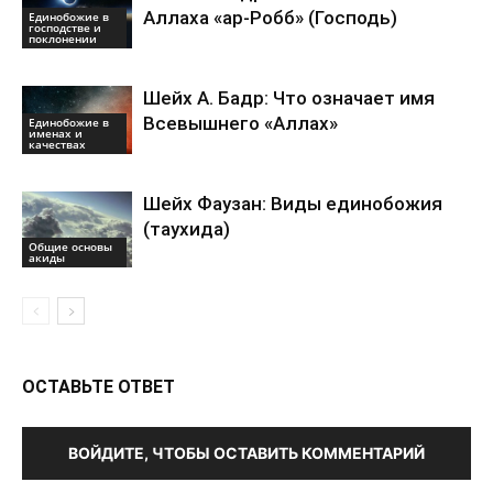
Аллаха «ар-Робб» (Господь)
Единобожие в
господстве и
поклонении
Шейх А. Бадр: Что означает имя
Всевышнего «Аллах»
Единобожие в
именах и
качествах
Шейх Фаузан: Виды единобожия
(таухида)
Общие основы
акиды
ОСТАВЬТЕ ОТВЕТ
ВОЙДИТЕ, ЧТОБЫ ОСТАВИТЬ КОММЕНТАРИЙ