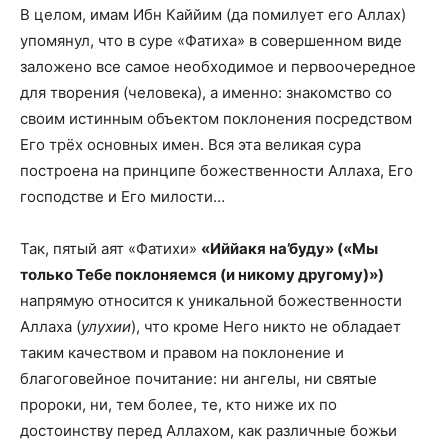
В целом, имам Ибн Каййим (да помилует его Аллах)
упомянул, что в суре «Фатиха» в совершенном виде
заложено все самое необходимое и первоочередное
для творения (человека), а именно: знакомство со
своим истинным объектом поклонения посредством
Его трёх основных имен. Вся эта великая сура
построена на принципе божественности Аллаха, Его
господстве и Его милости…
Так, пятый аят «Фатихи»
«Иййакя на’буду» («Мы
только Тебе поклоняемся (и никому другому)
»
)
напрямую относится к уникальной божественности
Аллаха (
улухии
), что кроме Него никто не обладает
таким качеством и правом на поклонение и
благоговейное почитание: ни ангелы, ни святые
пророки, ни, тем более, те, кто ниже их по
достоинству перед Аллахом, как различные божьи