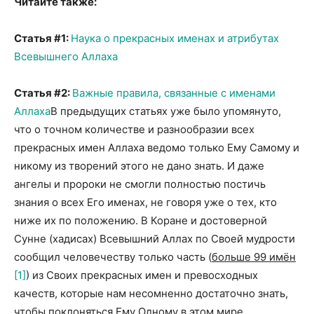
Читайте также:
Статья #1:
Наука о прекрасных именах и атрибутах
Всевышнего Аллаха
Статья #2:
Важные правила, связанные с именами
Аллаха
В предыдущих статьях уже было упомянуто,
что о точном количестве и разнообразии всех
прекрасных имен Аллаха ведомо только Ему Самому и
никому из творений этого не дано знать. И даже
ангелы и пророки не смогли полностью постичь
знания о всех Его именах, не говоря уже о тех, кто
ниже их по положению. В Коране и достоверной
Сунне (хадисах) Всевышний Аллах по Своей мудрости
сообщил человечеству только часть (
больше 99 имён
[1]
) из Своих прекрасных имен и превосходных
качеств, которые нам несомненно достаточно знать,
чтобы поклоняться Ему Одному в этом мире,