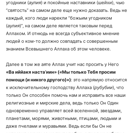
угодники (
аулия
) и покойные наставники (шейхи), чью
“святость” на самом деле еще нужно доказать. Ведь не
каждый, кого люди нарекли “божьим угодником
(
аулия
)”, на самом деле является таковым перед
Аллахом. И отнюдь не всегда субъективное мнение
людей о ком-то должно совпадать с совершенным
знанием Всевышнего Аллаха об этом человеке.
Далее в том же аяте Аллах учит нас просить у Него
«Ва иййакя наста’иин» («Мы только Тебя просим
помощи (и никого другого)»)
: это напрямую относится
к исключительному господству Аллаха (
рубубии
), что
только Он способен помочь нам и исправить все наши
религиозные и мирские дела, ведь только Он Один
одновременно управляет всей вселенной, звездами,
планетами, морями, животными, птицами, людьми и
даже пчелами и муравьями. Ведь если бы Он не