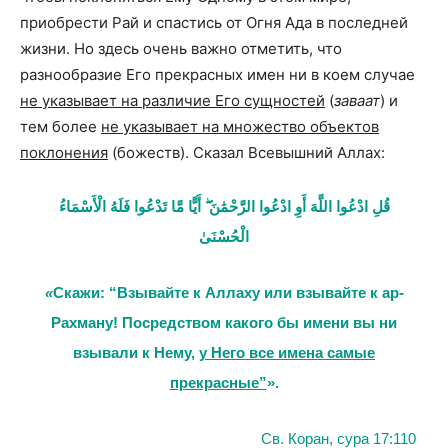
приобрести Рай и спастись от Огня Ада в последней
жизни. Но здесь очень важно отметить, что
разнообразие Его прекрасных имен ни в коем случае
не указывает на различие Его сущностей
(
заваат
) и
тем более
не указывает на множество объектов
поклонения
(божеств). Сказал Всевышний Аллах:
قُلِ ادْعُوا اللَّهَ أَوِ ادْعُوا الرَّحْمَٰنَ ۖ أَيًّا مَّا تَدْعُوا فَلَهُ الْأَسْمَاءُ
الْحُسْنَىٰ
«
Скажи: “Взывайте к Аллаху или взывайте к ар-
Рахману! Посредством какого бы имени вы ни
взывали к Нему,
у Него все имена самые
прекрасные”
».
Св. Коран, сура 17:110