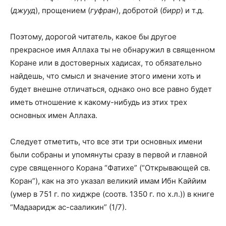
(
джууд
), прощением (
гуфран
), добротой (
бирр
) и т.д.
Поэтому, дорогой читатель, какое бы другое
прекрасное имя Аллаха ты не обнаружил в священном
Коране или в достоверных хадисах, то обязательно
найдешь, что смысл и значение этого имени хоть и
будет внешне отличаться, однако оно все равно будет
иметь отношение к какому-нибудь из этих трех
основных имен Аллаха.
Следует отметить, что все эти три основных имени
были собраны и упомянуты сразу в первой и главной
суре священного Корана “Фатихе” (“Открывающей св.
Коран”), как на это указал великий имам Ибн Каййим
(умер в 751 г. по хиджре (соотв. 1350 г. по х.л.)) в книге
“Мадааридж ас-сааликин” (1/7).