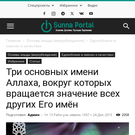
Спецпроекты
Избранное
Видео
Главная
Основы акыды (вероубеждения)
Единобожие в
именах и качествах
Основы акыды (вероубеждения)
Единобожие в именах и качествах
Избранное
Статьи
Три основных имени
Аллаха, вокруг которых
вращается значение всех
других Его имён
Подготовил:
Админ
-
Чт 13 Раби-уль-авваль 1437 = 24-Дек-2015
2058