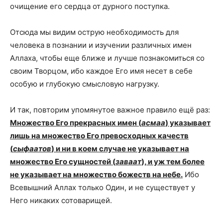
очищение его сердца от дурного поступка.
Отсюда мы видим острую необходимость для
человека в познании и изучении различных имен
Аллаха, чтобы еще ближе и лучше познакомиться со
своим Творцом, ибо каждое Его имя несет в себе
особую и глубокую смысловую нагрузку.
И так, повторим упомянутое важное правило ещё раз:
Множество Его прекрасных имен (
асмаа
) указывает
лишь на множество Его превосходных качеств
(
сыфаатов
) и ни в коем случае не указывает на
множество Его сущностей (
заваат
), и уж тем более
не указывает на множество божеств на небе.
Ибо
Всевышний Аллах только Один, и не существует у
Него никаких сотоварищей.