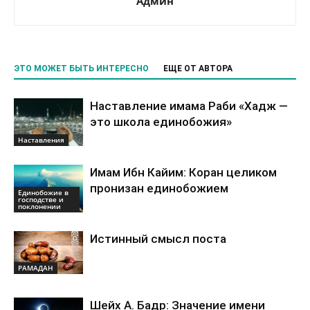
Админ
ЭТО МОЖЕТ БЫТЬ ИНТЕРЕСНО
ЕЩЕ ОТ АВТОРА
Наставление имама Раби «Хадж —
это школа единобожия»
Наставления
Имам Ибн Кайим: Коран целиком
пронизан единобожием
Единобожие в
господстве и
поклонении
Истинный смысл поста
РАМАДАН
Шейх А. Бадр: Значение имени