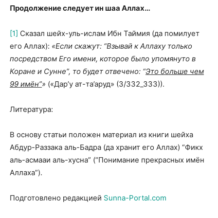
Продолжение следует ин шаа Аллах…
[1]
Сказал шейх-уль-ислам Ибн Таймия (да помилует
его Аллах):
«Если скажут:
“
Взывай к Аллаху только
посредством Его имени, которое было упомянуто в
Коране и Сунне”, то будет отвечено: “
Это больше чем
99 имён”
»
(«Дар’у ат-та’аруд» (3/332_333)).
Литература:
В основу статьи положен материал из книги шейха
Абдур-Раззака аль-Бадра (да хранит его Аллах) “Фикх
аль-асмааи аль-хусна” (“Понимание прекрасных имён
Аллаха”).
Подготовлено редакцией
Sunna-Portal.com