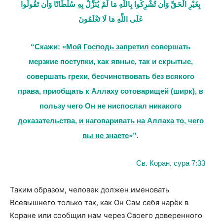
بِغَيْرِ الْحَقِّ وَأَن تُشْرِكُوا بِاللَّهِ مَا لَمْ يُنَزِّلْ بِهِ سُلْطَانًا وَأَن تَقُولُوا
عَلَى اللَّهِ مَا لَا تَعْلَمُونَ
“Скажи: «
Мой Господь запретил
совершать
мерзкие поступки, как явные, так и скрытые,
совершать грехи, бесчинствовать без всякого
права, приобщать к Аллаху сотоварищей (ширк), в
пользу чего Он не ниспослал никакого
доказательства,
и наговаривать на Аллаха то, чего
вы не знаете
»”.
Св. Коран, сура 7:33
Таким образом, человек должен именовать
Всевышнего только так, как Он Сам себя нарёк в
Коране или сообщил нам через Своего доверенного