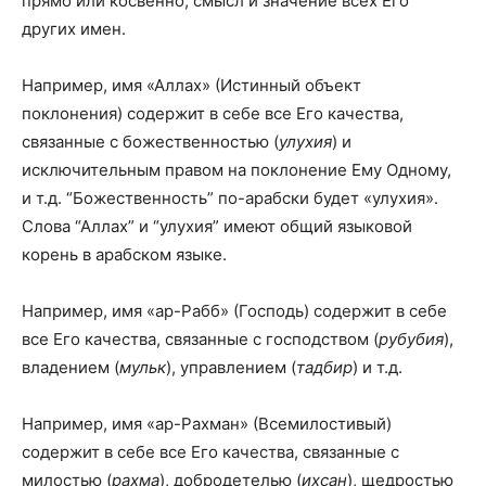
прямо или косвенно, смысл и значение всех Его
других имен.
Например, имя «Аллах» (Истинный объект
поклонения) содержит в себе все Его качества,
связанные с божественностью (
улухия
) и
исключительным правом на поклонение Ему Одному,
и т.д. “Божественность” по-арабски будет «улухия».
Слова “Аллах” и “улухия” имеют общий языковой
корень в арабском языке.
Например, имя «ар-Рабб» (Господь) содержит в себе
все Его качества, связанные с господством (
рубубия
),
владением (
мульк
), управлением (
тадбир
) и т.д.
Например, имя «ар-Рахман» (Всемилостивый)
содержит в себе все Его качества, связанные с
милостью (
рахма
), добродетелью (
ихсан
), щедростью