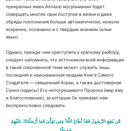
прекрасных имен Аллаха) мусульманин будет
совершать многие свои поступки в жизни и даже
обряды поклонения больше автоматически, нежели
искренне, осознанно и с твёрдым знанием (
ильм
якын
).
Однако, прежде чем приступить к краткому разбору,
следует напомнить, что источником всей информации
в такой сокровенной теме может служить лишь
последняя и неискаженная людьми Книга Самого
Создателя — священный Коран, а также достоверная
Сунна (хадисы) Его непогрешимого Пророка (мир ему
и благословение), за которым Он приказал нам
беспрекословно следовать:
مَّن يُطِعِ الرَّسُولَ فَقَدْ أَطَاعَ اللَّهَ ۖ وَمَن تَوَلَّىٰ فَمَا أَرْسَلْنَاكَ عَلَيْهِمْ
حَفِيظًا