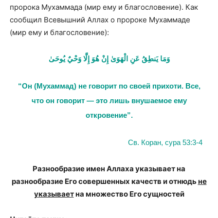
пророка Мухаммада (мир ему и благословение). Как
сообщил Всевышний Аллах о пророке Мухаммаде
(мир ему и благословение):
وَمَا يَنطِقُ عَنِ الْهَوَىٰ إِنْ هُوَ إِلَّا وَحْيٌ يُوحَىٰ
“Он (Мухаммад) не говорит по своей прихоти. Все,
что он говорит — это лишь внушаемое ему
откровение”.
Св. Коран, сура 53:3-4
Разнообразие имен Аллаха указывает на
разнообразие Его совершенных качеств и отнюдь
не
указывает
на множество Его сущностей