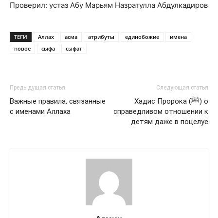
Проверил: устаз Абу Марьям Назратулла Абдулкадиров
ТЕГИ
Аллах
асма
атрибуты
единобожие
имена
новое
сыфа
сыфат
Предыдущая статья
Следующая статья
Важные правила, связанные
Хадис Пророка (ﷺ) о
с именами Аллаха
справедливом отношении к
детям даже в поцелуе