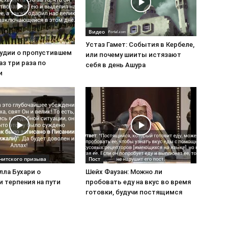
Видео
Устаз Гамет: События в Кербеле,
удии о пропустившем
или почему шииты истязают
з три раза по
себя в день Ашура
и
нитского призыва
Пост
лла Бухари о
Шейх Фаузан: Можно ли
 терпения на пути
пробовать еду на вкус во время
готовки, будучи постящимся