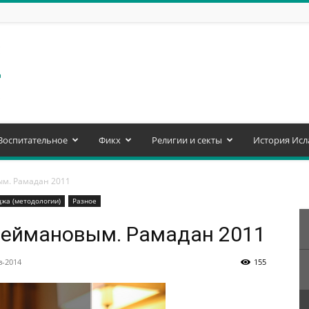
Воспитательное
Фикх
Религии и секты
История Исл
ым. Рамадан 2011
жа (методологии)
Разное
леймановым. Рамадан 2011
в-2014
155