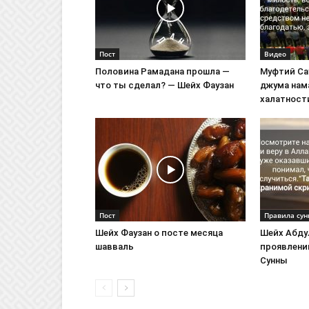
Пост
Видео
Половина Рамадана прошла —
Муфтий Са
что ты сделал? — Шейх Фаузан
джума нама
халатност
Пост
Правила сун
Шейх Фаузан о посте месяца
Шейх Абду
шавваль
проявлении
Сунны