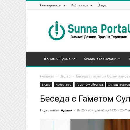
Спецпроекты
Избранное
Видео
Сунна
Портал
Коран и Сунна
Акыда и Манхадж
Главная
Видео
Беседа с Гаметом Сулейманов
Видео
Избранное
Гамет Сулейманов
Основы манхад
Беседа с Гаметом Су
Подготовил:
Админ
-
Вт 25 Раби-уль-ахир 1435 = 25-Фе