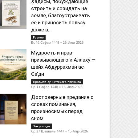
Хадисы, побуждающие
строить и созидать на
земле, благоустраивать
её и приносить пользу
даже в...
Разное
Вс 12 Сафар 1448 = 26-Июл-2026
Мудрость и нрав
призывающего к Аллаху —
шейх Абдуррахман ас-
Са’ди
Правила суннитского призыва
Ср 1 Сафар 1448 = 15-Июл-2026
Достоверные предания о
словах поминания,
произносимых перед
сном
Зикр и дуа
Ср 27 Шавваль 1447 = 15-Апр-2026