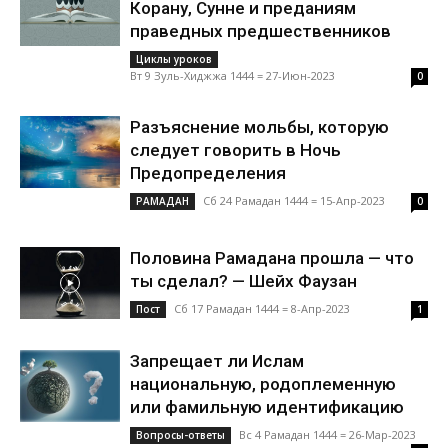
Корану, Сунне и преданиям
праведных предшественников
Циклы уроков
Вт 9 Зуль-Хиджжа 1444 = 27-Июн-2023
0
Разъяснение мольбы, которую
следует говорить в Ночь
Предопределения
Сб 24 Рамадан 1444 = 15-Апр-2023
РАМАДАН
0
Половина Рамадана прошла — что
ты сделал? — Шейх Фаузан
Сб 17 Рамадан 1444 = 8-Апр-2023
Пост
1
Запрещает ли Ислам
национальную, родоплеменную
или фамильную идентификацию
Вс 4 Рамадан 1444 = 26-Мар-2023
Вопросы-ответы