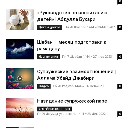
0
«Руководство по воспитанию
детей» | Абдулла Бухари
Пн 28 Шаабан 1444 = 20-Мар-2023
Циклы уроков
0
Шабан — месяц подготовки к
рамадану
Пн 7 Шаабан 1444 = 27-Фев-2023
Наставления
0
Супружеские взаимоотношения |
Алляма Убайд Джабири
Сб 20 Раджаб 1444 = 11-Фев-2023
Видео
0
Назидание супружеской паре
СЕМЕЙНЫЕ ВОПРОСЫ
Пт 29 Джумад-уль-авваль 1444 = 23-Дек-2022
0