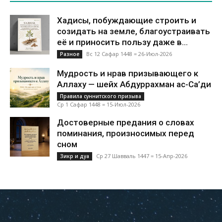
Хадисы, побуждающие строить и
созидать на земле, благоустраивать
её и приносить пользу даже в...
Вс 12 Сафар 1448 = 26-Июл-2026
Разное
Мудрость и нрав призывающего к
Аллаху — шейх Абдуррахман ас-Са’ди
Правила суннитского призыва
Ср 1 Сафар 1448 = 15-Июл-2026
Достоверные предания о словах
поминания, произносимых перед
сном
Ср 27 Шавваль 1447 = 15-Апр-2026
Зикр и дуа