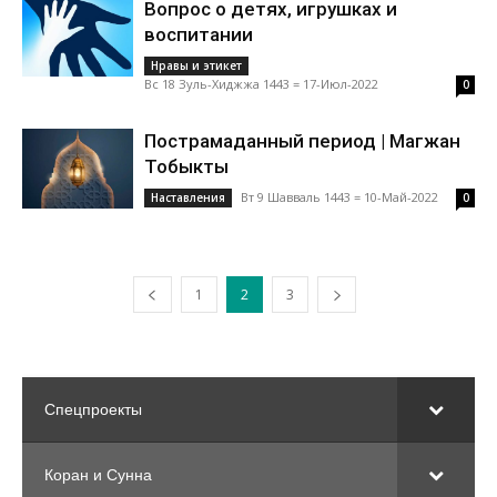
Вопрос о детях, игрушках и
воспитании
Нравы и этикет
Вс 18 Зуль-Хиджжа 1443 = 17-Июл-2022
0
Пострамаданный период | Магжан
Тобыкты
Вт 9 Шавваль 1443 = 10-Май-2022
Наставления
0
1
2
3
Спецпроекты
Коран и Сунна