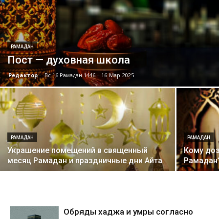
РАМАДАН
Пост — духовная школа
Редактор
-
Вс 16 Рамадан 1446 = 16-Мар-2025
РАМАДАН
РАМАДАН
Украшение помещений в священный
Кому доз
месяц Рамадан и праздничные дни Айта
Рамадан
Обряды хаджа и умры согласно