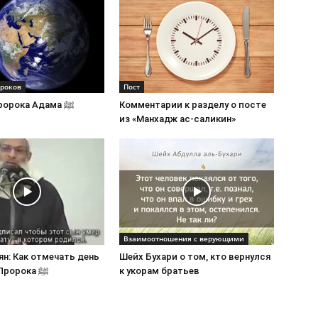
ороков
Пост
История пророка Адама ﷺ
Комментарии к разделу о посте
из «Манхадж ас-саликин»
Взаимоотношения с верующими
н: Как отмечать день
Шейх Бухари о том, кто вернулся
рождения Пророка ﷺ
к укорам братьев