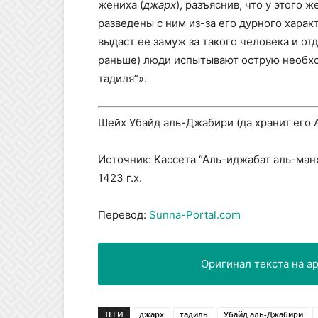
жениха (
джарх
), разъяснив, что у этого
разведены с ним из-за его дурного харак
выдаст ее замуж за такого человека и отд
раньше) люди испытывают острую необхо
тадиля”».
Шейх Убайд аль-Джабири (да хранит его 
Источник: Кассета “Аль-иджабат аль-ман
1423 г.х.
Перевод:
Sunna-Portal.com
ТЕГИ
джарх
тадиль
Убайд аль-Джабири