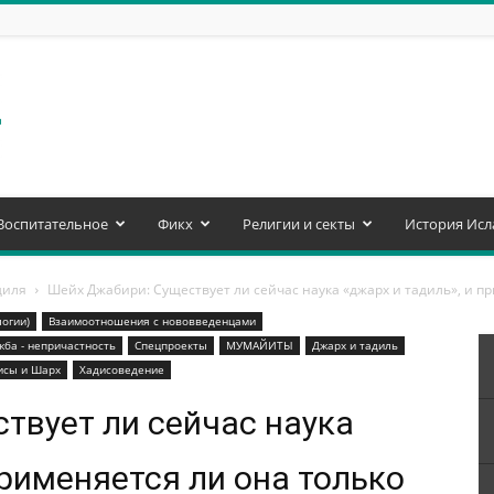
Воспитательное
Фикх
Религии и секты
История Исл
диля
Шейх Джабири: Существует ли сейчас наука «джарх и тадиль», и пр
огии)
Взаимоотношения с нововведенцами
жба - непричастность
Спецпроекты
МУМАЙИТЫ
Джарх и тадиль
исы и Шарх
Хадисоведение
твует ли сейчас наука
применяется ли она только