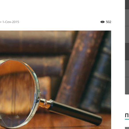
= 1-Сен-2015
502
П