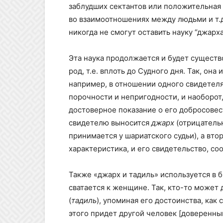
заблудших сектантов или положительная 
во взаимоотношениях между людьми и т.д
никогда не смогут оставить науку “джарха
Эта наука продолжается и будет существ
род, т.е. вплоть до Судного дня. Так, она
например, в отношении одного свидетеля
порочности и непригодности, и наоборот
достоверное показание о его добросовес
свидетелю выносится
джарх
(отрицательн
принимается у шариатского судьи), а вт
характеристика, и его свидетельство, со
Также «джарх и тадиль» используется в 
сватается к женщине. Так, кто-то может
(
тадиль
), упоминая его достоинства, как
этого придет другой человек [доверенны