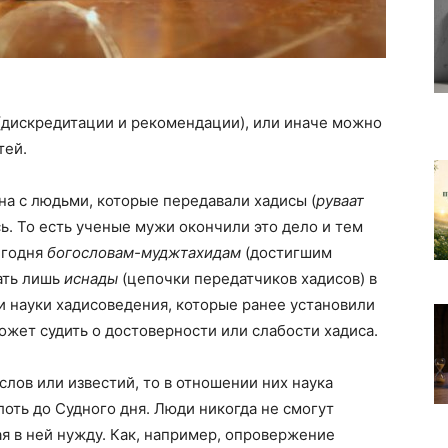
 (дискредитации и рекомендации), или иначе можно
тей.
ана с людьми, которые передавали хадисы (
руваат
сь. То есть ученые мужи окончили это дело и тем
егодня
богословам-муджтахидам
(достигшим
ать лишь
иснады
(цепочки передатчиков хадисов) в
 науки хадисоведения, которые ранее установили
может судить о достоверности или слабости хадиса.
лов или известий, то в отношении них наука
лоть до Судного дня. Люди никогда не смогут
ая в ней нужду. Как, например, опровержение