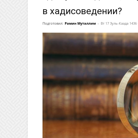
в хадисоведении?
Подготовил:
Рамин Муталлим
-
Вт 17 Зуль-Каада 1436 