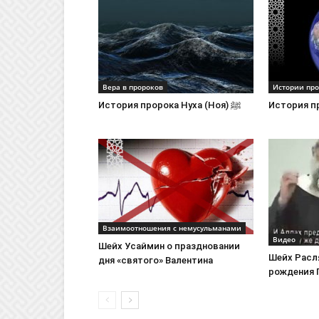
Вера в пророков
Истории пр
История пророка Нуха (Ноя) ﷺ
Взаимоотношения с немусульманами
Видео
Шейх Усаймин о праздновании
Шейх Расля
дня «святого» Валентина