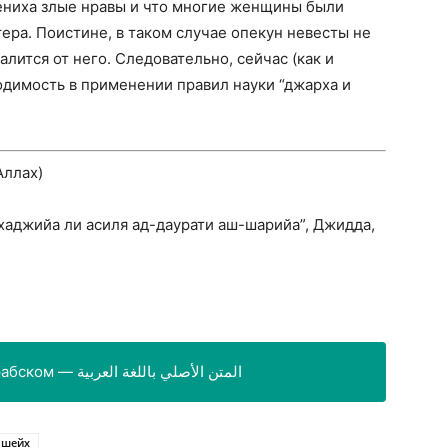
 жениха злые нравы и что многие женщины были
тера. Поистине, в таком случае опекун невесты не
алится от него. Следовательно, сейчас (как и
димость в применении правил науки “джарха и
Аллах)
хаджийа ли асиля ад-даурати аш-шарийа”, Джидда,
Оригинал текста на арабском — المتن الأصلي باللغة العربية
шейх