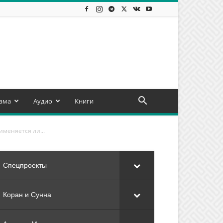
ама
Аудио
Книги
именяется ли...
Спецпроекты
Коран и Сунна