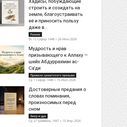
Хадисы, побуждающие
строить и созидать на
земле, благоустраивать
её и приносить пользу
даже в...
Разное
Вс 12 Сафар 1448 = 26-Июл-2026
Мудрость и нрав
призывающего к Аллаху —
шейх Абдуррахман ас-
Са’ди
Правила суннитского призыва
Ср 1 Сафар 1448 = 15-Июл-2026
Достоверные предания о
словах поминания,
произносимых перед
сном
Зикр и дуа
Ср 27 Шавваль 1447 = 15-Апр-2026