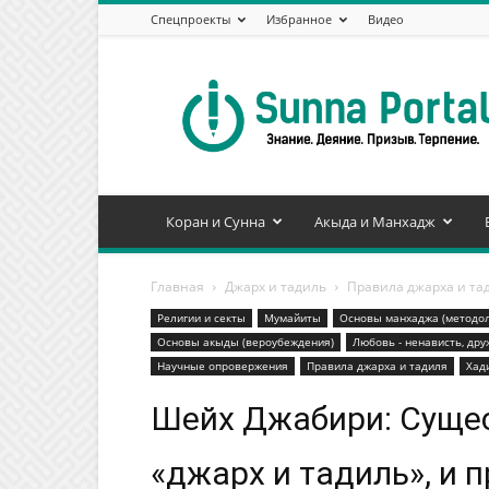
Спецпроекты
Избранное
Видео
Сунна
Портал
Коран и Сунна
Акыда и Манхадж
Главная
Джарх и тадиль
Правила джарха и та
Религии и секты
Mумайиты
Основы манхаджа (методол
Основы акыды (вероубеждения)
Любовь - ненависть, дру
Научные опровержения
Правила джарха и тадиля
Хад
Шейх Джабири: Сущес
«джарх и тадиль», и 