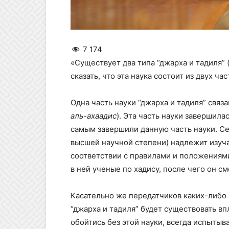
7 174
«Существует два типа “джарха и тадиля”
сказать, что эта наука состоит из двух час
Одна часть науки “джарха и тадиля” связ
аль-ахаадис
). Эта часть науки завершила
самым завершили данную часть науки. С
высшей научной степени) надлежит изуч
соответствии с правилами и положениями
в ней ученые по хадису, после чего он с
Касательно же передатчиков каких-либо с
“джарха и тадиля” будет существовать вп
обойтись без этой науки, всегда испытыв