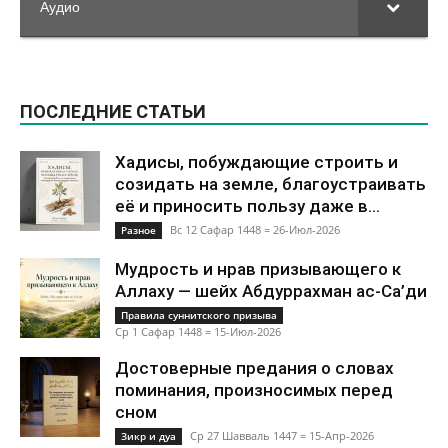
Аудио
ПОСЛЕДНИЕ СТАТЬИ
Хадисы, побуждающие строить и
созидать на земле, благоустраивать
её и приносить пользу даже в...
Вс 12 Сафар 1448 = 26-Июл-2026
Разное
Мудрость и нрав призывающего к
Аллаху — шейх Абдуррахман ас-Са’ди
Правила суннитского призыва
Ср 1 Сафар 1448 = 15-Июл-2026
Достоверные предания о словах
поминания, произносимых перед
сном
Ср 27 Шавваль 1447 = 15-Апр-2026
Зикр и дуа