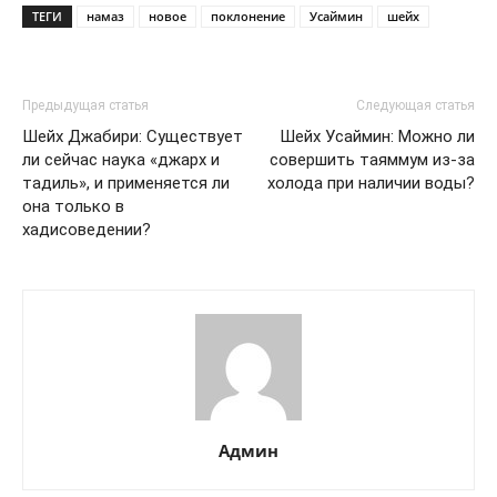
ТЕГИ
намаз
новое
поклонение
Усаймин
шейх
Предыдущая статья
Следующая статья
Шейх Джабири: Существует
Шейх Усаймин: Можно ли
ли сейчас наука «джарх и
совершить таяммум из-за
тадиль», и применяется ли
холода при наличии воды?
она только в
хадисоведении?
Админ