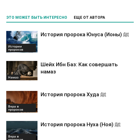
ЭТО МОЖЕТ БЫТЬ ИНТЕРЕСНО
ЕЩЕ ОТ АВТОРА
История пророка Юнуса (Ионы) ﷺ
Истории
пророков
Шейх Ибн Баз: Как совершать
намаз
Намаз
История пророка Худа ﷺ
Вера в
пророков
История пророка Нуха (Ноя) ﷺ
Вера в
пророков