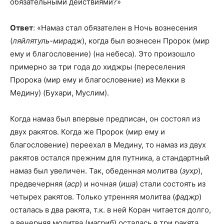
обязательными действиями?»
Ответ
: «Намаз стал обязателен в Ночь вознесения
(
ляйлятуль-мирадж
), когда был вознесен Пророк (мир
ему и благословение) (на небеса). Это произошло
примерно за три года до хиджры (переселения
Пророка (мир ему и благословение) из Мекки в
Медину) (Бухари, Муслим).
Когда намаз был впервые предписан, он состоял из
двух ракятов. Когда же Пророк (мир ему и
благословение) переехал в Медину, то намаз из двух
ракятов остался прежним для путника, а стандартный
намаз был увеличен. Так, обеденная молитва (
зухр
),
предвечерняя (
аср
) и ночная (
иша
) стали состоять из
четырех ракятов. Только утренняя молитва (
фаджр
)
осталась в два ракята, т.к. в ней Коран читается долго,
а вечерняя молитва (
магриб
) осталась в три ракята,