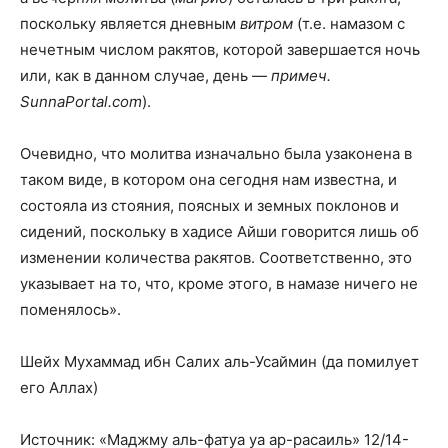
поскольку является дневным
витром
(т.е. намазом с
нечетным числом ракятов, которой завершается ночь
или, как в данном случае, день —
примеч.
SunnaPortal.com
).
Очевидно, что молитва изначально была узаконена в
таком виде, в котором она сегодня нам известна, и
состояла из стояния, поясных и земных поклонов и
сидений, поскольку в хадисе Айши говорится лишь об
изменении количества ракятов. Соответственно, это
указывает на то, что, кроме этого, в намазе ничего не
поменялось».
Шейх Мухаммад ибн Салих аль-Усаймин (да помилует
его Аллах)
Источник: «Маджму аль-фатуа уа ар-расаиль» 12/14-