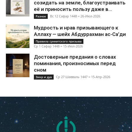
созидать на земле, благоустраивать
её и приносить пользу даже в...
Вс 12 Сафар 1448 = 26-Июл-2026
Разное
Мудрость и нрав призывающего к
Аллаху — шейх Абдуррахман ас-Са’ди
Правила суннитского призыва
Ср 1 Сафар 1448 = 15-Июл-2026
Достоверные предания о словах
поминания, произносимых перед
сном
Ср 27 Шавваль 1447 = 15-Апр-2026
Зикр и дуа