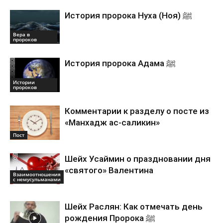
История пророка Нуха (Ноя) ﷺ
Вера в
пророков
История пророка Адама ﷺ
Истории
пророков
Комментарии к разделу о посте из
«Манхадж ас-саликин»
Пост
Шейх Усаймин о праздновании дня
«святого» Валентина
Взаимоотношения
с немусульманами
Шейх Раслян: Как отмечать день
рождения Пророка ﷺ