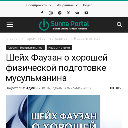
Спецпроекты
Избранное
Видео
Главная
Тарбия (Воспитательное)
Нравы и этикет
Тарбия (Воспитательное)
Нравы и этикет
Шейх Фаузан о хорошей
физической подготовке
мусульманина
Подготовил:
Админ
-
Вт 16 Раджаб 1436 = 5-Май-2015
1055