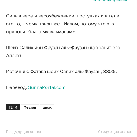
Сила в вере и вероубеждении, поступках и в теле —
это то, к чему призывает Ислам, потому что это
приносит благо мусульманам».
Шейх Салих ибн Фаузан аль-Фаузан (да хранит его
Аллах)
Источник: Фатава шейх Салих аль-Фаузан, 380:5.
Перевод:
SunnaPortal.com
ТЕГИ
Фаузан
шейх
Предыдущая статья
Следующая статья