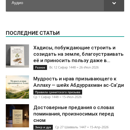
Аудио
ПОСЛЕДНИЕ СТАТЬИ
Хадисы, побуждающие строить и
созидать на земле, благоустраивать
её и приносить пользу даже в...
Вс 12 Сафар 1448 = 26-Июл-2026
Разное
Мудрость и нрав призывающего к
Аллаху — шейх Абдуррахман ас-Са’ди
Правила суннитского призыва
Ср 1 Сафар 1448 = 15-Июл-2026
Достоверные предания о словах
поминания, произносимых перед
сном
Ср 27 Шавваль 1447 = 15-Апр-2026
Зикр и дуа