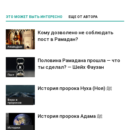
ЭТО МОЖЕТ БЫТЬ ИНТЕРЕСНО
ЕЩЕ ОТ АВТОРА
Кому дозволено не соблюдать
пост в Рамадан?
РАМАДАН
Половина Рамадана прошла — что
ты сделал? — Шейх Фаузан
Пост
История пророка Нуха (Ноя) ﷺ
Вера в
пророков
История пророка Адама ﷺ
Истории