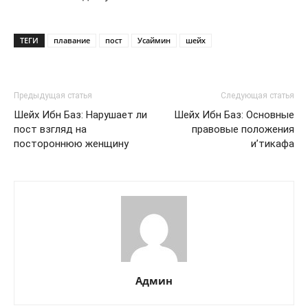
ТЕГИ
плавание
пост
Усаймин
шейх
Предыдущая статья
Следующая статья
Шейх Ибн Баз: Нарушает ли
Шейх Ибн Баз: Основные
пост взгляд на
правовые положения
постороннюю женщину
и’тикафа
Админ