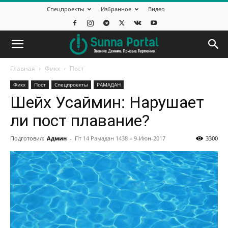
Спецпроекты
Избранное
Видео
Главная
Фикх
Пост
Фикх
Пост
Спецпроекты
РАМАДАН
Шейх Усаймин: Нарушает
ли пост плавание?
Подготовил:
Админ
-
Пт 14 Рамадан 1438 = 9-Июн-2017
3300