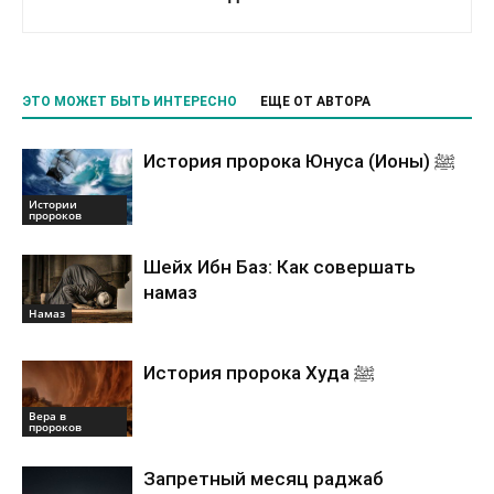
ЭТО МОЖЕТ БЫТЬ ИНТЕРЕСНО
ЕЩЕ ОТ АВТОРА
История пророка Юнуса (Ионы) ﷺ
Истории
пророков
Шейх Ибн Баз: Как совершать
намаз
Намаз
История пророка Худа ﷺ
Вера в
пророков
Запретный месяц раджаб