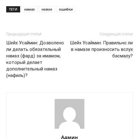
ТЕГИ
намаз
новое
ошибки
Предыдущая статья
Следующая статья
Шейх Усаймин: Дозволено
Шейх Усаймин: Правильно ли
ли делать обязательный
в намазе произносить вслух
намаз (фард) за имамом,
басмалу?
который делает
дополнительный намаз
(нафиль)?
Админ