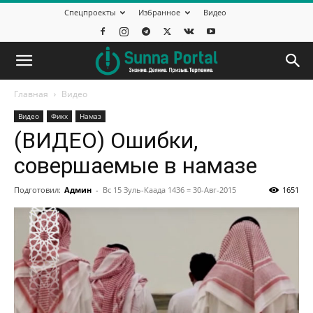
Спецпроекты
Избранное
Видео
Главная
Видео
Видео
Фикх
Намаз
(ВИДЕО) Ошибки,
совершаемые в намазе
Подготовил:
Админ
-
Вс 15 Зуль-Каада 1436 = 30-Авг-2015
1651